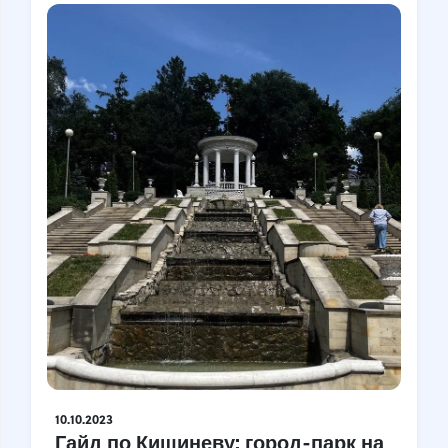
Croatia
Czech Republic
Chile
Switzerland
Sweden
Scotland
Sri Lanka
Estonia
Japan
10.10.2023
Гайд по Кишиневу: город-парк на