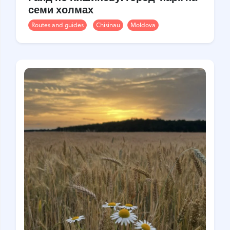
семи холмах
Routes and guides
Chisinau
Moldova