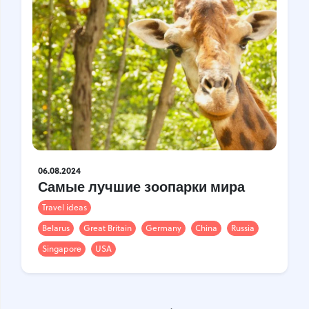
06.08.2024
Самые лучшие зоопарки мира
Travel ideas
Belarus
Great Britain
Germany
China
Russia
Singapore
USA