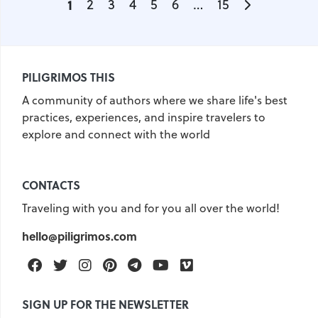
1
2
3
4
5
6
…
15
PILIGRIMOS THIS
A community of authors where we share life's best
practices, experiences, and inspire travelers to
explore and connect with the world
CONTACTS
Traveling with you and for you all over the world!
hello@piligrimos.com
Facebook
Twitter
Instagram
Pinterest
Telegram
Youtube
Vimeo
SIGN UP FOR THE NEWSLETTER