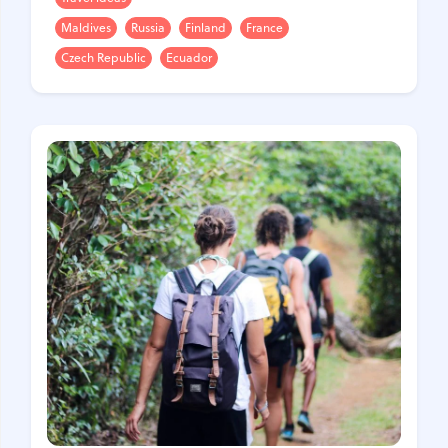
Croatia
Czech Republic
Maldives
Russia
Finland
France
Chile
Switzerland
Czech Republic
Ecuador
Sweden
Scotland
Sri Lanka
Estonia
Japan