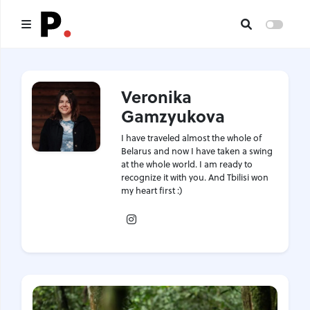
Main
Veronika
All publications
Gamzyukova
Authors
I have traveled almost the whole of
Belarus and now I have taken a swing
About us
at the whole world. I am ready to
recognize it with you. And Tbilisi won
my heart first :)
I want to be an author
Instagram
Contacts
Headings