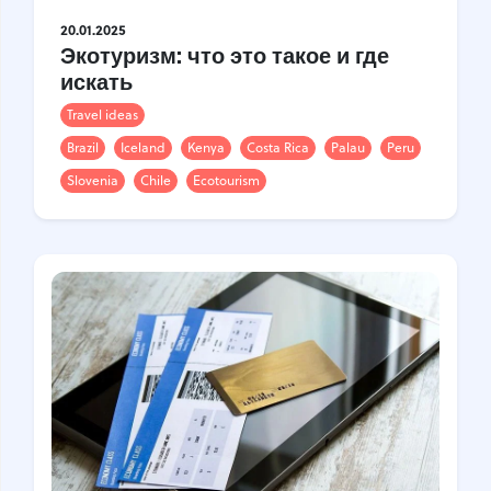
20.01.2025
Экотуризм: что это такое и где
искать
Travel ideas
Brazil
Iceland
Kenya
Costa Rica
Palau
Peru
Slovenia
Chile
Ecotourism