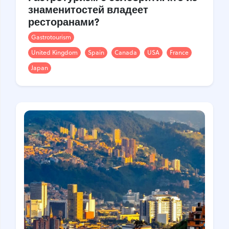
знаменитостей владеет
ресторанами?
Gastrotourism
United Kingdom
Spain
Canada
USA
France
Japan