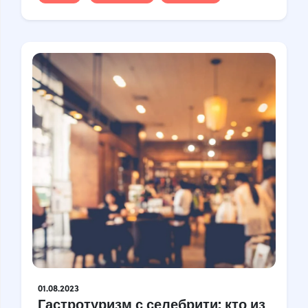
Croatia
Czech Republic
Chile
Switzerland
Sweden
Scotland
Sri Lanka
Estonia
Japan
01.08.2023
Гастротуризм с селебрити: кто из