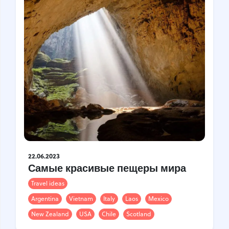
22.06.2023
Самые красивые пещеры мира
Travel ideas
Argentina
Vietnam
Italy
Laos
Mexico
New Zealand
USA
Chile
Scotland