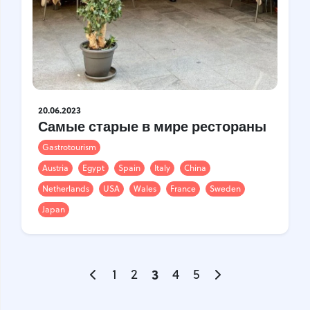
20.06.2023
Самые старые в мире рестораны
Gastrotourism
Austria
Egypt
Spain
Italy
China
Netherlands
USA
Wales
France
Sweden
Japan
1
2
3
4
5