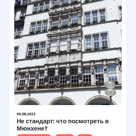
Croatia
Czech Republic
Chile
Switzerland
Sweden
Scotland
Sri Lanka
Estonia
Japan
09.08.2023
Не стандарт: что посмотреть в
Мюнхене?