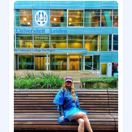
Gastrotourism
Business tourism
Travel ideas
Lifehacks
Routes and guides
In the experience of
History
Vacation with children
Travel News
Tails
Digital nomads
Tags
Airlines
Australia
Armenia
Bulgaria
Brazil