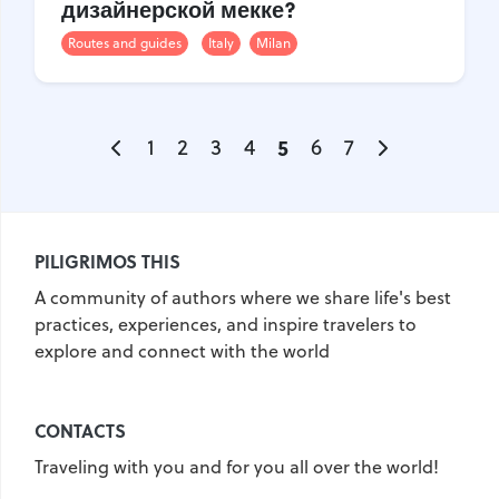
дизайнерской мекке?
Routes and guides
Italy
Milan
1
2
3
4
5
6
7
PILIGRIMOS THIS
A community of authors where we share life's best
practices, experiences, and inspire travelers to
explore and connect with the world
CONTACTS
Traveling with you and for you all over the world!