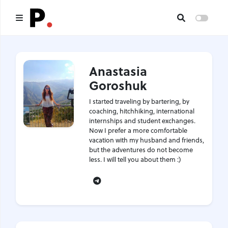
Main
Anastasia
All publications
Goroshuk
Authors
I started traveling by bartering, by
coaching, hitchhiking, international
About us
internships and student exchanges.
Now I prefer a more comfortable
vacation with my husband and friends,
I want to be an author
but the adventures do not become
less. I will tell you about them :)
Contacts
Telegram
Headings