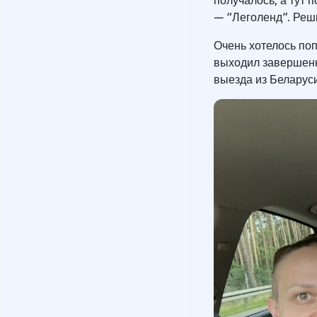
получалось, а тут 
— “Леголенд”. Реш
Очень хотелось поп
выходил завершенн
выезда из Беларуси