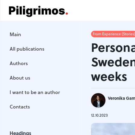
Main
Main
From Experience (Stories
All publications
Persona
All publications
Authors
Sweden 
Authors
About us
weeks
About us
I want to be an author
I want to be an author
Veronika Ga
Contacts
Contacts
12.10.2023
Headings
Headings