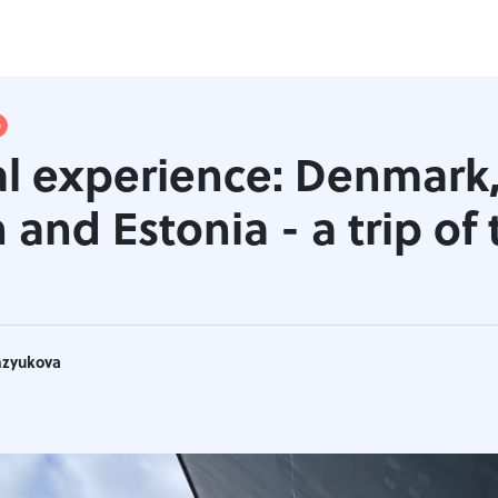
)
l experience: Denmark
and Estonia - a trip of
mzyukova