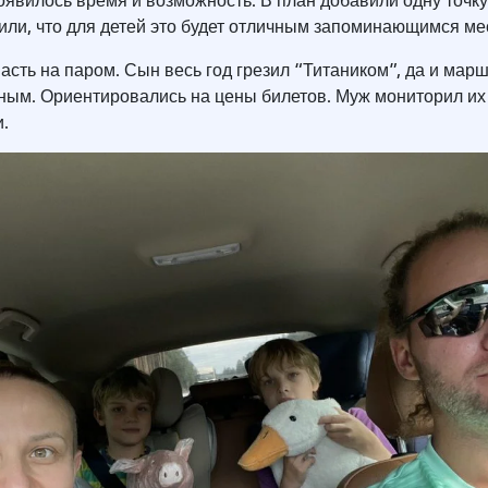
появилось время и возможность. В план добавили одну точку
или, что для детей это будет отличным запоминающимся ме
асть на паром. Сын весь год грезил “Титаником”, да и марш
ым. Ориентировались на цены билетов. Муж мониторил их
.