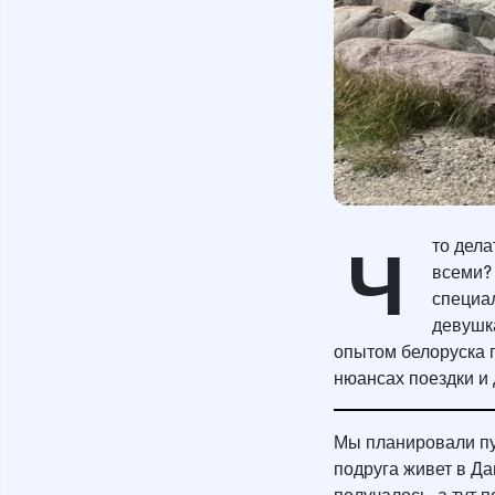
Ч
то дела
всеми?
специа
девушка
опытом белоруска п
нюансах поездки и
Мы планировали пу
подруга живет в Да