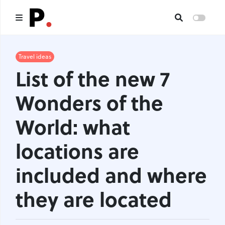
Main
Travel ideas
List of the new 7
All publications
Wonders of the
Authors
World: what
About us
locations are
I want to be an author
included and where
Contacts
they are located
Headings