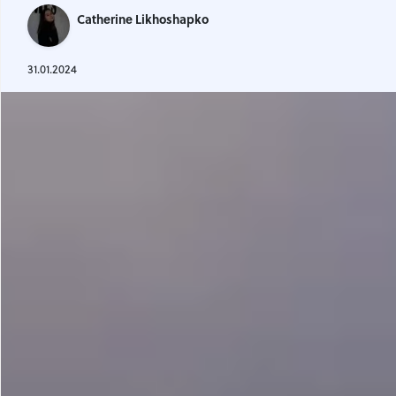
Gastrotourism
Catherine Likhoshapko
Business tourism
Travel ideas
31.01.2024
Lifehacks
Routes and guides
In the experience of
History
Vacation with children
Travel News
Tails
Digital nomads