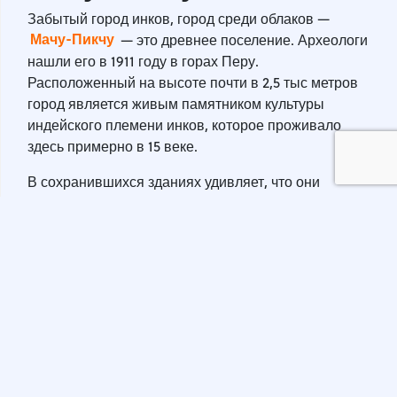
Забытый город инков, город среди облаков —
Мачу-Пикчу
— это древнее поселение. Археологи
нашли его в 1911 году в горах Перу.
Расположенный на высоте почти в 2,5 тыс метров
город является живым памятником культуры
индейского племени инков, которое проживало
здесь примерно в 15 веке.
В сохранившихся зданиях удивляет, что они
построены без использования цемента и какого-
либо скрепления. Все дело в том, что инки
изобрели такую технику резки камня, благодаря
которой массивные блоки идеально подходили
друг к другу.
К слову, в 2012 году археологи отыскали
подземные комнаты, в которые вел секретный ход.
Предполагают, что там хранилось знаменитое
золото инков. Проверить эту теорию можно и