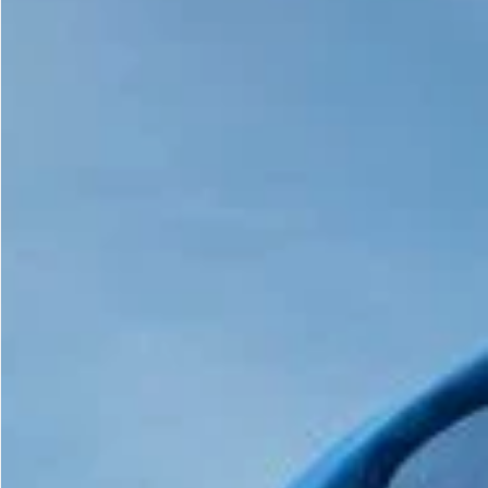
Gastrotourism
Business tourism
Travel ideas
Lifehacks
Routes and guides
In the experience of
History
Vacation with children
Travel News
Tails
Digital nomads