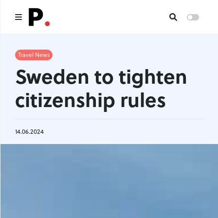
Main
Travel News
Sweden to tighten
All publications
citizenship rules
Authors
About us
14.06.2024
I want to be an author
Contacts
Headings