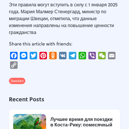
Эти правила могут вступить в силу с 1 января 2025
года. Мария Малмер Стенергард, министр по
миграции Швеции, отметила, что данные
изменения направлены на повышение ценности
гражданства
Share this article with friends:
Facebook
Messenger
Twitter
Pinterest
Odnoklassniki
VK
Telegram
WhatsApp
Viber
WeChat
Email
Copy
Link
Sweden
Recent Posts
Лучшее время для поездки
в Коста-Рику: помесячный