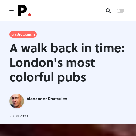
Main
Gastrotourism
A walk back in time:
All publications
London's most
Authors
colorful pubs
About us
I want to be an author
Alexander Khatsulev
Contacts
30.04.2023
Headings