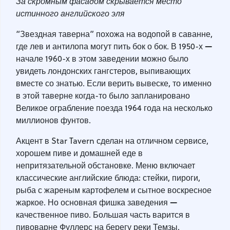
За скромным фасадом скрывается место
истинного английского эля
“Звездная таверна” похожа на водопой в саванне,
—
где лев и антилопа могут пить бок о бок. В 1950-х
начале 1960-х в этом заведении можно было
увидеть лондонских гангстеров, выпивающих
вместе со знатью. Если верить вывеске, то именно
в этой таверне когда-то было запланировано
Великое ограбление поезда 1964 года на несколько
миллионов фунтов.
Акцент в Star Tavern сделан на отличном сервисе,
хорошем пиве и домашней еде в
непритязательной обстановке. Меню включает
классические английские блюда: стейки, пироги,
рыба с жареным картофелем и сытное воскресное
—
жаркое. Но основная фишка заведения
качественное пиво. Большая часть варится в
пивоварне Фуллерс на берегу реки Темзы.