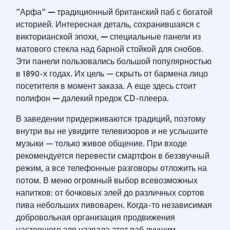
—
“Арфа”
традиционный британский паб с богатой
историей. Интересная деталь, сохранившаяся с
—
викторианской эпохи,
специальные панели из
матового стекла над барной стойкой для снобов.
Эти панели пользовались большой популярностью
в 1890-х годах. Их цель — скрыть от бармена лицо
посетителя в момент заказа. А еще здесь стоит
—
полифон
далекий предок CD-плеера.
В заведении придерживаются традиций, поэтому
внутри вы не увидите телевизоров и не услышите
музыки — только живое общение. При входе
рекомендуется перевести смартфон в беззвучный
режим, а все телефонные разговоры отложить на
потом. В меню огромный выбор всевозможных
напитков: от бочковых элей до различных сортов
пива небольших пивоварен. Когда-то независимая
добровольная организация продвижения
настоящего эля назвала этот паб лучшим.