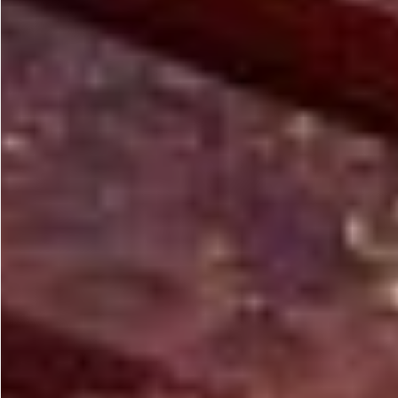
Gastrotourism
Business tourism
Travel ideas
Lifehacks
Routes and guides
In the experience of
History
Vacation with children
Travel News
Tails
Digital nomads