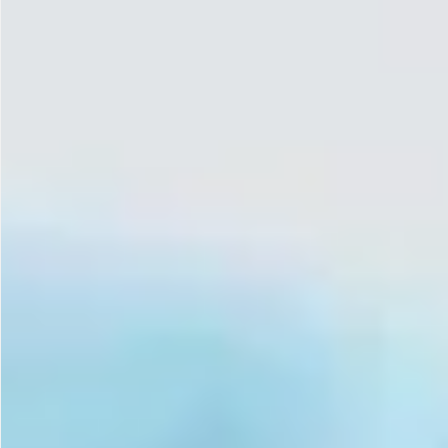
Gastrotourism
Business tourism
Travel ideas
Lifehacks
Routes and guides
In the experience of
History
Vacation with children
Travel News
Tails
Digital nomads