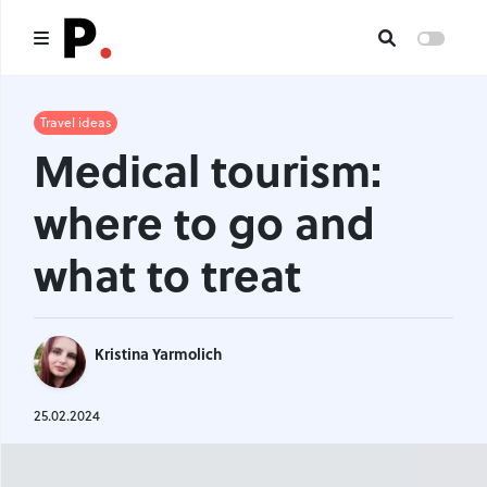
Main
Travel ideas
Medical tourism:
All publications
where to go and
Authors
what to treat
About us
I want to be an author
Kristina Yarmolich
Contacts
25.02.2024
Headings