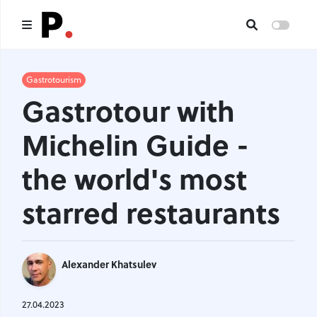
Main
Gastrotourism
Gastrotour with
All publications
Michelin Guide -
Authors
the world's most
About us
starred restaurants
I want to be an author
Contacts
Alexander Khatsulev
Headings
27.04.2023