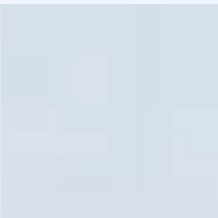
Gastrotourism
Business tourism
Travel ideas
Lifehacks
Routes and guides
In the experience of
History
Vacation with children
Travel News
Tails
Digital nomads