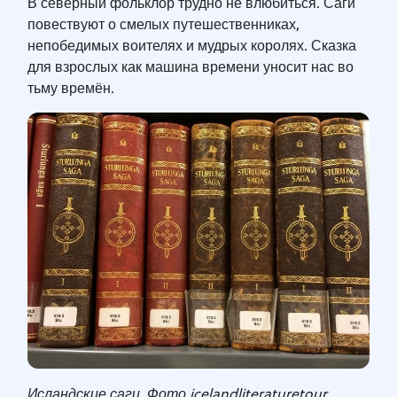
В северный фольклор трудно не влюбиться. Саги
повествуют о смелых путешественниках,
непобедимых воителях и мудрых королях. Сказка
для взрослых как машина времени уносит нас во
тьму времён.
Исландские саги. Фото icelandliteraturetour