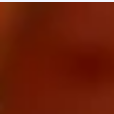
Gastrotourism
Business tourism
Travel ideas
Lifehacks
Routes and guides
In the experience of
History
Vacation with children
Travel News
Tails
Digital nomads