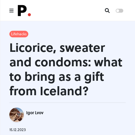
Main
Lifehacks
Licorice, sweater
All publications
and condoms: what
Authors
to bring as a gift
About us
from Iceland?
I want to be an author
Contacts
Igor Lvov
Headings
15.12.2023