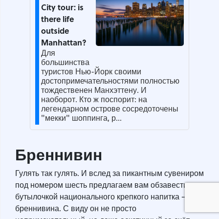
City tour: is
there life
outside
Manhattan?
Для
большинства
туристов Нью-Йорк своими
достопримечательностями полностью
тождественен Манхэттену. И
наоборот. Кто ж поспорит: на
легендарном острове сосредоточены
"мекки" шоппинга, р...
Бреннивин
Гулять так гулять. И вслед за пикантным сувениром
под номером шесть предлагаем вам обзавестись
бутылочкой национального крепкого напитка —
бреннивина. С виду он не просто