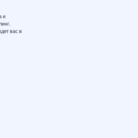
а и
линг.
дет вас в