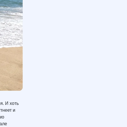
я. И хоть
тнеет и
мо
рале