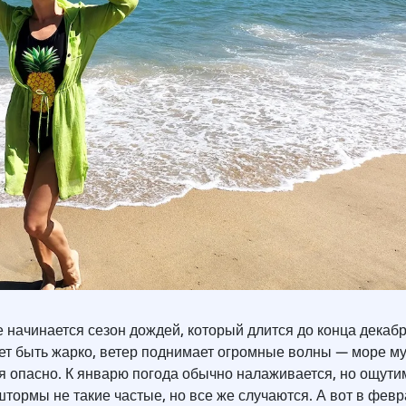
 начинается сезон дождей, который длится до конца декабр
ет быть жарко, ветер поднимает огромные волны — море му
ся опасно. К январю погода обычно налаживается, но ощути
штормы не такие частые, но все же случаются. А вот в фев