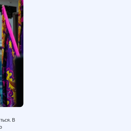
ться. В
о