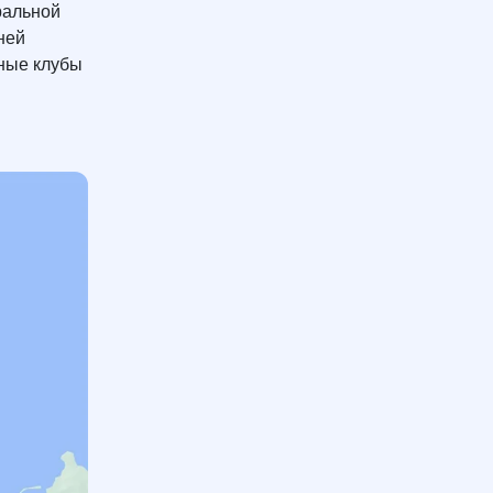
ральной
ней
чные клубы