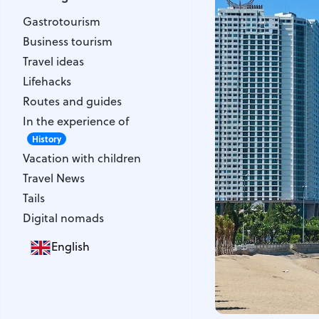
Gastrotourism
Gastrotourism
Business tourism
Business tourism
Travel ideas
Travel ideas
Lifehacks
Lifehacks
Routes and guides
Routes and guides
In the experience of
In the experience of
History
Vacation with children
History
Vacation with children
Travel News
Travel News
Tails
Tails
Digital nomads
Digital nomads
English