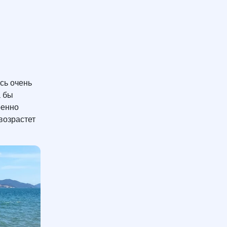
есь очень
а бы
ренно
возрастет