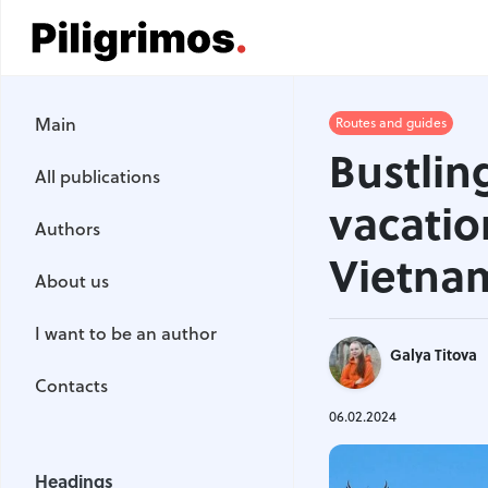
Main
Main
Routes and guides
All publications
Bustlin
All publications
Authors
vacatio
Authors
About us
Vietna
About us
I want to be an author
I want to be an author
Galya Titova
Contacts
Contacts
06.02.2024
Headings
Headings