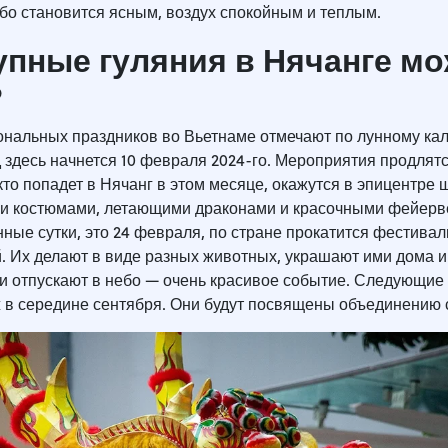
ебо становится ясным, воздух спокойным и теплым.
упные гуляния в Нячанге м
?
нальных праздников во Вьетнаме отмечают по лунному ка
 здесь начнется 10 февраля 2024-го. Мероприятия продлят
 кто попадет в Нячанг в этом месяце, окажутся в эпицентре 
и костюмами, летающими драконами и красочными фейерв
ные сутки, это 24 февраля, по стране прокатится фестивал
 Их делают в виде разных животных, украшают ими дома и
 и отпускают в небо — очень красивое событие. Следующи
ж в середине сентября. Они будут посвящены объединению