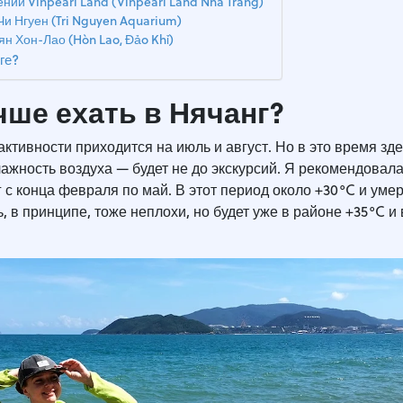
ний Vinpearl Land (Vinpearl Land Nha Trang)
и Нгуен (Tri Nguyen Aquarium)
н Хон-Лао (Hòn Lao, Đảo Khỉ)
ге?
чше ехать в Нячанг?
активности приходится на июль и август. Но в это время зд
ажность воздуха — будет не до экскурсий. Я рекомендовал
 с конца февраля по май. В этот период около +30°C и уме
, в принципе, тоже неплохи, но будет уже в районе +35°C и 