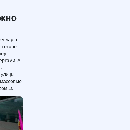
ожно
лендарю.
ся около
шоу-
ерками. А
ь
 улицы,
е массовые
 семьи.