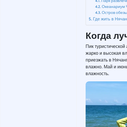
Парк развлече
Океанариум Ч
Остров обезья
Где жить в Нячан
Когда лу
Пик туристической 
жарко и высокая вл
приезжать в Нячанг
влажно. Май и июнь
влажность.