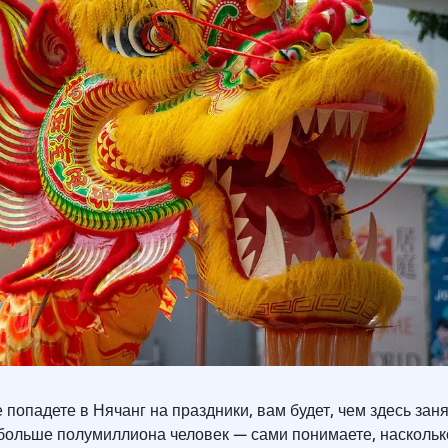
 попадете в Нячанг на праздники, вам будет, чем здесь заня
 больше полумиллиона человек — сами понимаете, наскольк