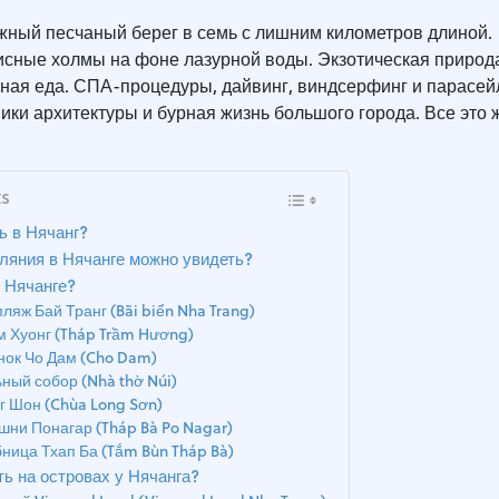
жный песчаный берег в семь с лишним километров длиной.
сные холмы на фоне лазурной воды. Экзотическая природ
ная еда. СПА-процедуры, дайвинг, виндсерфинг и парасей
ки архитектуры и бурная жизнь большого города. Все это ж
ts
ь в Нячанг?
уляния в Нячанге можно увидеть?
в Нячанге?
пляж Бай Транг (Bãi biển Nha Trang)
м Хуонг (Tháp Trầm Hương)
нок Чо Дам (Cho Dam)
ный собор (Nhà thờ Núi)
нг Шон (Chùa Long Sơn)
ашни Понагар (Tháp Bà Po Nagar)
ница Тхап Ба (Tắm Bùn Tháp Bà)
ь на островах у Нячанга?