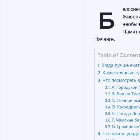
Б
елосне
Живопи
необыч
Памятни
Нячанге.
Table of Conten
Когда лучше ехат
Какие крупные г
Что посмотреть 
A. Городской 
B. Башня Тра
C. Ночной ры
D. Кафедраль
E. Пагода Ло
F. Чамские б
G. Грязелечеб
Что можно увидет