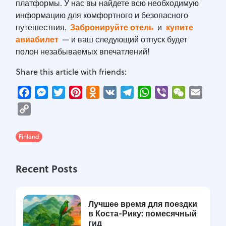
платформы. У нас вы найдете всю необходимую
информацию для комфортного и безопасного
Забронируйте отель
купите
путешествия.
и
авиабилет
— и ваш следующий отпуск будет
полон незабываемых впечатлений!
Share this article with friends:
Facebook
Messenger
Twitter
Pinterest
Odnoklassniki
VK
Telegram
WhatsApp
Viber
WeChat
Email
Copy
Link
Finland
Recent Posts
Лучшее время для поездки
в Коста-Рику: помесячный
гид