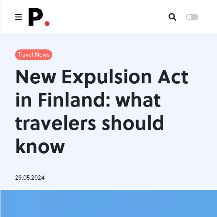
Main
Travel News
New Expulsion Act
All publications
in Finland: what
Authors
travelers should
About us
know
I want to be an author
Contacts
29.05.2024
Headings