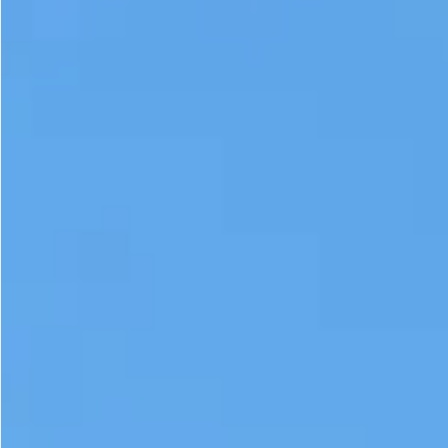
Gastrotourism
Business tourism
Travel ideas
Lifehacks
Routes and guides
In the experience of
History
Vacation with children
Travel News
Tails
Digital nomads