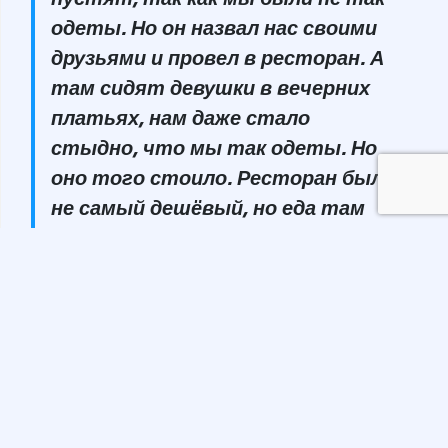
одеты. Но он назвал нас своими
друзьями и провел в ресторан. А
там сидят девушки в вечерних
платьях, нам даже стало
стыдно, что мы так одеты. Но
оно того стоило. Ресторан был
не самый дешёвый, но еда там
вкусная и мы хорошо провели
время, — блогер Алина Карпович.
Еда в Португалии разнообразная, каждый может
найти себе что-то по вкусу. Но мы рекомендуем,
останавливаться в заведениях, которые находятся
немного дальше туристических мест, или
пообщаться с местными, чтобы они смогли
посоветовать куда стоит сходить.