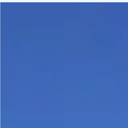
Gastrotourism
Business tourism
Travel ideas
Lifehacks
Routes and guides
In the experience of
History
Vacation with children
Travel News
Tails
Digital nomads