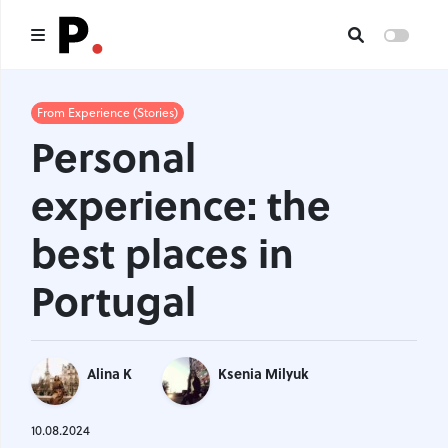
Main
From Experience (Stories)
Personal
All publications
experience: the
Authors
best places in
About us
Portugal
I want to be an author
Contacts
Alina K
Ksenia Milyuk
Headings
10.08.2024