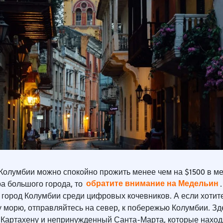
 Колумбии можно спокойно прожить менее чем на $1500 в ме
обратите внимание на Медельин
а большого города, то
город Колумбии среди цифровых кочевников. А если хотит
 морю, отправляйтесь на север, к побережью Колумбии. Зд
 Картахену и непринужденный Санта-Марта, которые наход