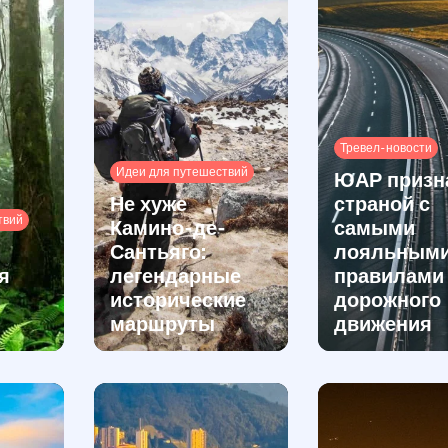
Тревел-новости
Идеи для путешествий
ЮАР призн
Не хуже
страной с
твий
Камино-де-
самыми
Сантьяго:
лояльным
я
легендарные
правилами
исторические
дорожного
маршруты
движения