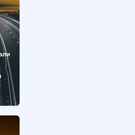
али
и