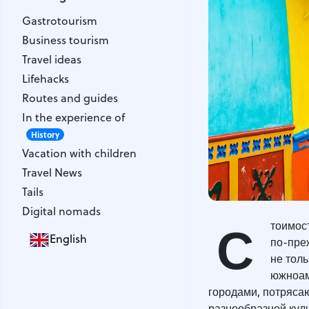
Gastrotourism
Gastrotourism
Business tourism
Business tourism
Travel ideas
Travel ideas
Lifehacks
Lifehacks
Routes and guides
Routes and guides
In the experience of
In the experience of
History
Vacation with children
History
Vacation with children
Travel News
Travel News
Tails
Tails
Digital nomads
Digital nomads
С
тоимос
English
по-пре
не тол
южноам
городами, потряса
разнообразной куль