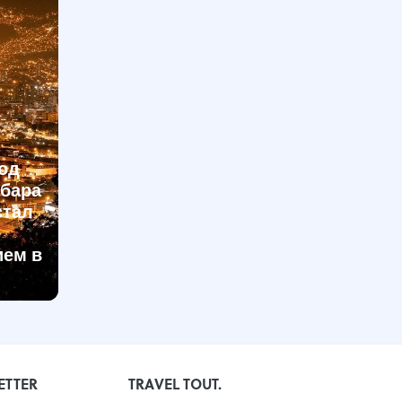
од
обара
стал
ием в
ETTER
TRAVEL TOUT.