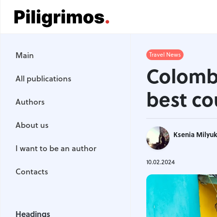
Main
Main
Travel News
All publications
Colomb
All publications
Authors
best co
Authors
About us
About us
Ksenia Milyu
I want to be an author
I want to be an author
Contacts
10.02.2024
Contacts
Headings
Headings