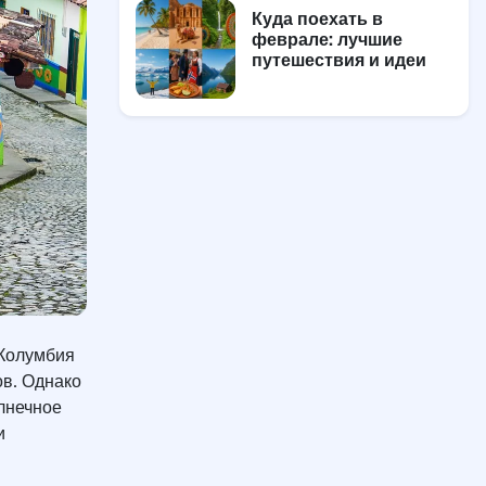
Куда поехать в
феврале: лучшие
путешествия и идеи
 Колумбия
ов. Однако
олнечное
и