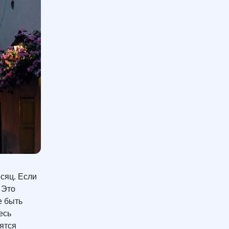
сяц. Если
. Это
е быть
есь
ятся