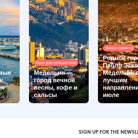
Тревел-новости
Родной гор
Идеи для путешествий
Пабло Эск
амые
Медельин —
Медельин 
е
город вечной
лучшим
ия
весны, кофе и
направлен
сальсы
июле
S
SIGN UP FOR THE NEWSL