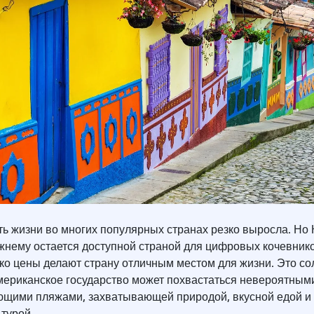
ть жизни во многих популярных странах резко выросла. Но
жнему остается доступной страной для цифровых кочевник
ько цены делают страну отличным местом для жизни. Это с
ериканское государство может похвастаться невероятным
ющими пляжами, захватывающей природой, вкусной едой и
турой.