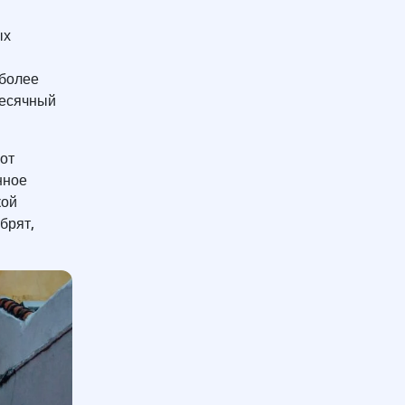
ых
 более
месячный
от
нное
кой
брят,