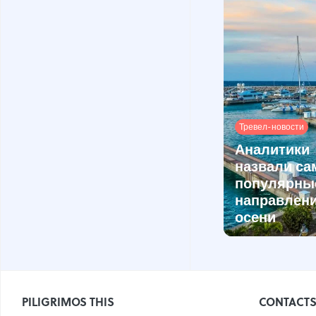
Тревел-новости
Аналитики
назвали с
популярны
направлен
осени
PILIGRIMOS THIS
CONTACT