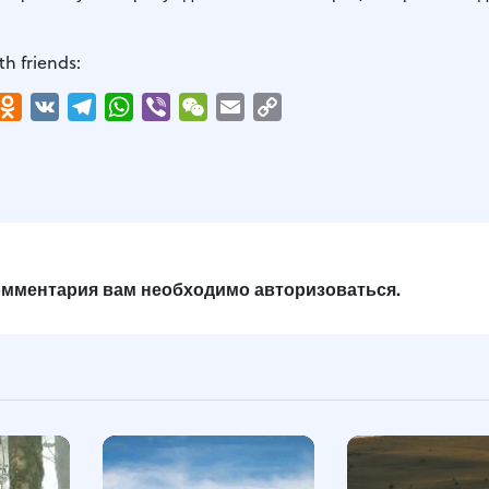
th friends:
r
interest
Odnoklassniki
VK
Telegram
WhatsApp
Viber
WeChat
Email
Copy
Link
комментария вам необходимо
авторизоваться
.