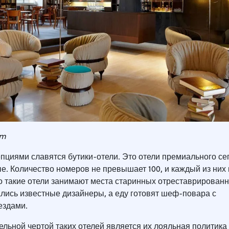
om
циями славятся бутики-отели. Это отели премиального се
е. Количество номеров не превышает 100, и каждый из них
то такие отели занимают места старинных отреставрированн
лись известные дизайнеры, а еду готовят шеф-повара с
ездами.
льной чертой таких отелей является их лояльная политика