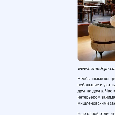
www.homedsgn.c
Необычными концеп
небольшие и уютны
друг на друга. Час
интерьером занима
мишленовскими зв
Еще одной отличите