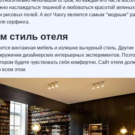
относительно небольшой остров, но каждая его часть абсо
ожно наслаждаться тишиной и любоваться красотой зеленых
 и рисовых полей. А вот Чангу является самым “модным” р
ля серфинга.
м стиль отеля
ится винтажная мебель и излишне вычурный стиль. Другие 
окружении дизайнерских интерьерных экспериментов. Поэт
отором будете чувствовать себя комфортно. Сайт отеля дол
 всем этом.