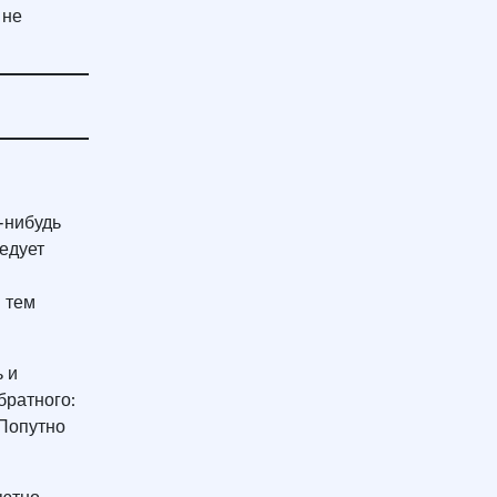
 не
у.
-нибудь
ледует
 тем
 и
братного:
 Попутно