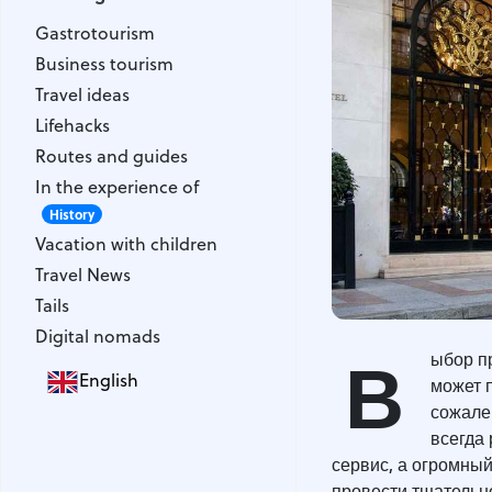
Gastrotourism
Gastrotourism
Business tourism
Business tourism
Travel ideas
Travel ideas
Lifehacks
Lifehacks
Routes and guides
Routes and guides
In the experience of
In the experience of
History
Vacation with children
History
Vacation with children
Travel News
Travel News
Tails
Tails
Digital nomads
Digital nomads
В
ыбор п
English
может 
сожале
всегда 
сервис, а огромны
провести тщательн