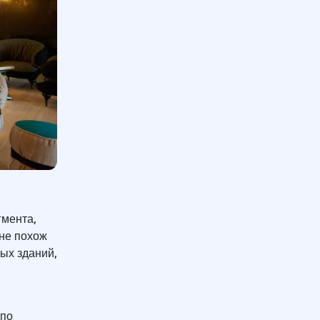
гмента,
 не похож
ых зданий,
 по