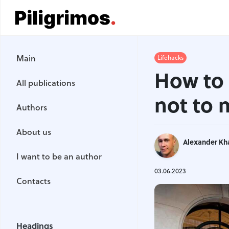
Main
Main
Lifehacks
All publications
How to 
All publications
Authors
not to 
Authors
About us
About us
Alexander Kh
I want to be an author
I want to be an author
Contacts
03.06.2023
Contacts
Headings
Headings