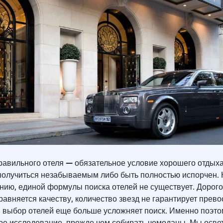
—
равильного отеля
обязательное условие хорошего отдыха
получиться незабываемым либо быть полностью испорчен. 
нию, единой формулы поиска отелей не существует. Дорого
равняется качеству, количество звезд не гарантирует прев
й выбор отелей еще больше усложняет поиск. Именно поэто
ое исследование, прежде чем собирать чемоданы. Мы осве