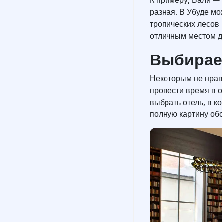
К примеру, Бали
разная. В Убуде м
тропических лесов
отличным местом д
Выбирае
Некоторым не нрав
провести время в 
выбрать отель, в к
полную картину обо