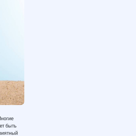
Многие
ет быть
приятный