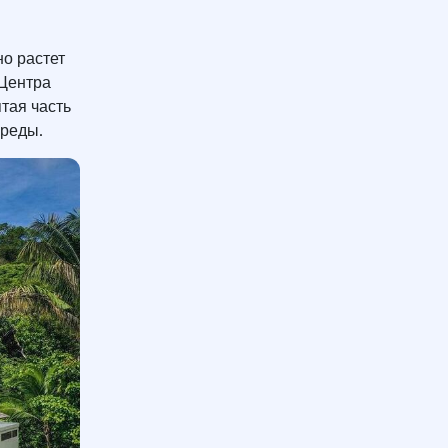
но растет
 Центра
ятая часть
 среды.