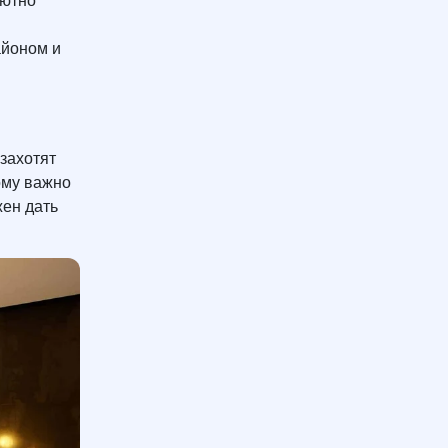
лютно
айоном и
захотят
ому важно
жен дать