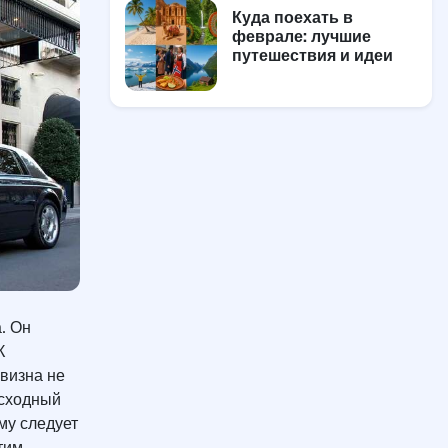
Куда поехать в
феврале: лучшие
путешествия и идеи
. Он
К
визна не
осходный
му следует
тим