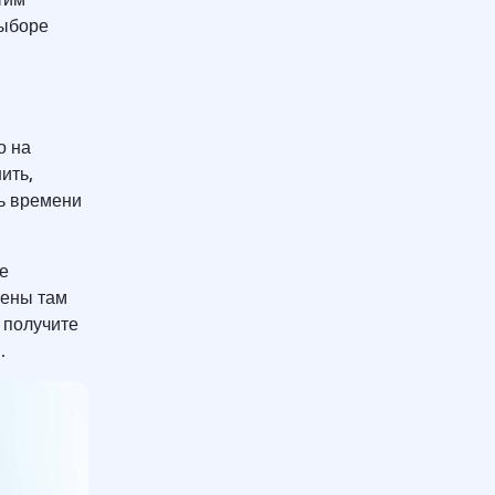
выборе
о на
ить,
ть времени
е
Цены там
 получите
и.