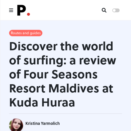
Main
Routes and guides
Discover the world
All publications
of surfing: a review
Authors
of Four Seasons
About us
Resort Maldives at
I want to be an author
Kuda Huraa
Contacts
Kristina Yarmolich
Headings