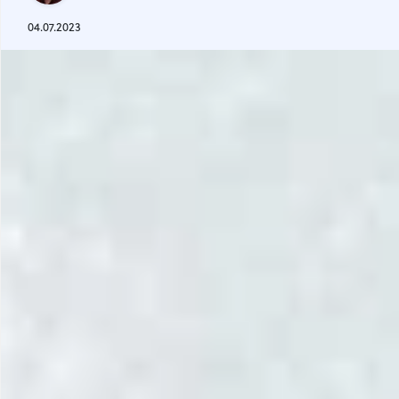
Gastrotourism
04.07.2023
Business tourism
Travel ideas
Lifehacks
Routes and guides
In the experience of
History
Vacation with children
Travel News
Tails
Digital nomads