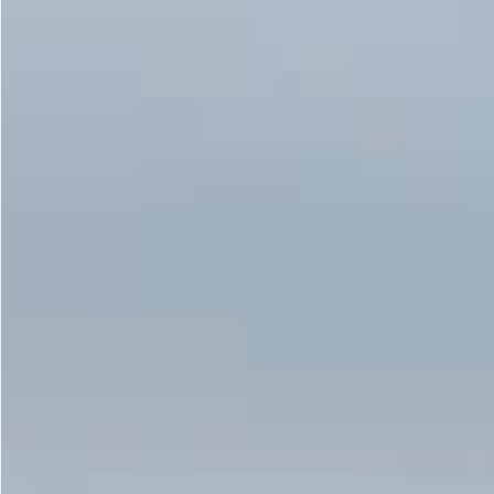
Gastrotourism
Business tourism
Travel ideas
Lifehacks
Routes and guides
In the experience of
History
Vacation with children
Travel News
Tails
Digital nomads