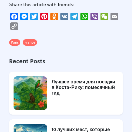
Share this article with friends:
Facebook
Messenger
Twitter
Pinterest
Odnoklassniki
VK
Telegram
WhatsApp
Viber
WeChat
Email
Copy
Link
Paris
France
Recent Posts
Лучшее время для поездки
в Коста-Рику: помесячный
гид
10 лучших мест, которые