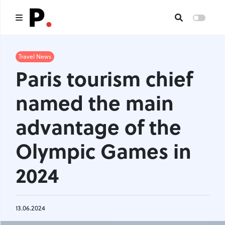
Main
Travel News
Paris tourism chief
All publications
named the main
Authors
advantage of the
About us
Olympic Games in
I want to be an author
2024
Contacts
13.06.2024
Headings