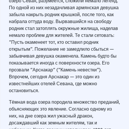
озеро Севан, разумеется, сложили немало легенд.
По одной из них незадачливая армянская девушка
забыла накрыть родник крышкой, после того, как
набрала оттуда воду. Вырвавшийся на свободу
родник стал затоплять окружные жилища, наделав
немало проблем для жителей. Те стали сетовать:
“Пусть окаменеет тот, кто оставил родник
открытым”. Пожелание не замедлило сбыться —
забывчивая девушка окаменела. Камень будто бы
показывается иногда с поверхности озера. Его
прозвали “Арснакар” (“Камень невестки”).
Впрочем, сегодня Арснакар — это один из
известнейших отелей Севана, где можно
остановиться.
Тёмная вода озера породила множество преданий,
объясняющих это явление. Согласно одному из
них, на дне озера жил ужасный дракон,
досаждавший как земным жителям, так и