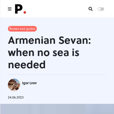
Main
Routes and guides
Armenian Sevan:
All publications
when no sea is
Authors
needed
About us
I want to be an author
Igor Lvov
Contacts
24.06.2023
Headings