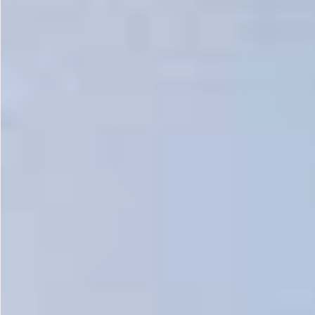
Gastrotourism
Business tourism
Travel ideas
Lifehacks
Routes and guides
In the experience of
History
Vacation with children
Travel News
Tails
Digital nomads