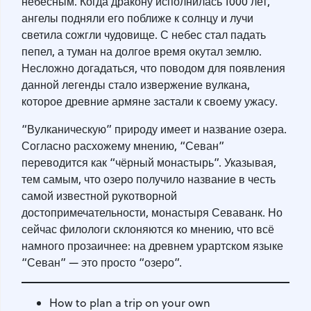
небесным. Когда дракону исполнилась 1000 лет,
ангелы подняли его поближе к солнцу и лучи
светила сожгли чудовище. С небес стал падать
пепел, а туман на долгое время окутал землю.
Несложно догадаться, что поводом для появления
данной легенды стало извержение вулкана,
которое древние армяне застали к своему ужасу.
“Вулканическую” природу имеет и название озера.
Согласно расхожему мнению, “Севан”
переводится как “чёрный монастырь”. Указывая,
тем самым, что озеро получило название в честь
самой известной рукотворной
достопримечательности, монастыря Севаванк. Но
сейчас филологи склоняются ко мнению, что всё
намного прозаичнее: на древнем урартском языке
“Севан” — это просто “озеро”.
How to plan a trip on your own