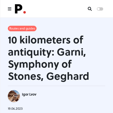
Main
Routes and guides
10 kilometers of
All publications
antiquity: Garni,
Authors
Symphony of
About us
Stones, Geghard
I want to be an author
Contacts
Igor Lvov
Headings
19.06.2023