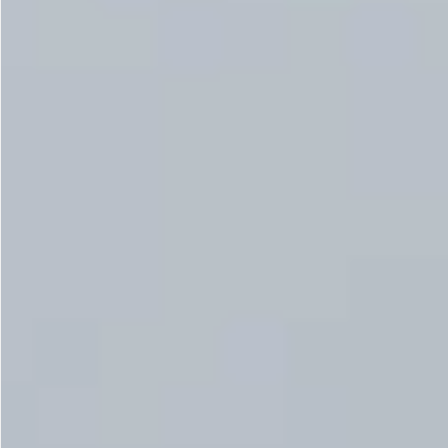
Gastrotourism
Business tourism
Travel ideas
Lifehacks
Routes and guides
In the experience of
History
Vacation with children
Travel News
Tails
Digital nomads