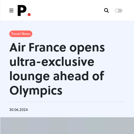
Main
Travel News
Air France opens
All publications
ultra-exclusive
Authors
lounge ahead of
About us
Olympics
I want to be an author
Contacts
30.06.2024
Headings