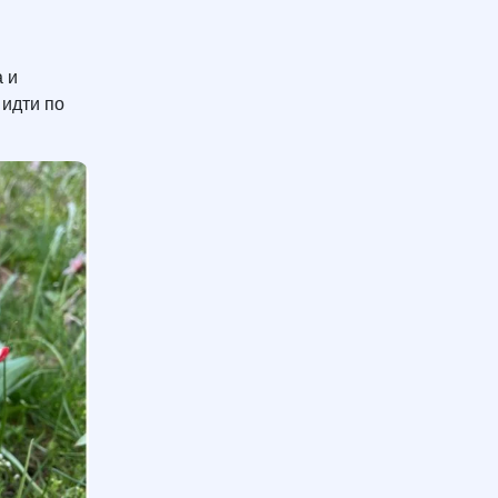
 и
 идти по