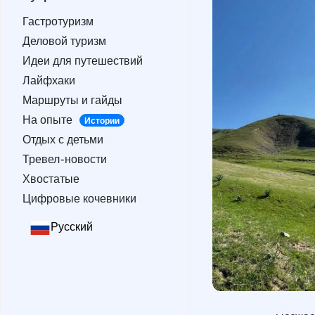
Гастротуризм
Гастротуризм
Деловой туризм
Деловой туризм
Идеи для путешествий
Идеи для путешествий
Лайфхаки
Лайфхаки
Маршруты и гайды
Маршруты и гайды
На опыте
Истории
На опыте
Отдых с детьми
Истории
Отдых с детьми
Тревел-новости
Тревел-новости
Хвостатые
Хвостатые
Цифровые кочевники
Цифровые кочевники
Русский