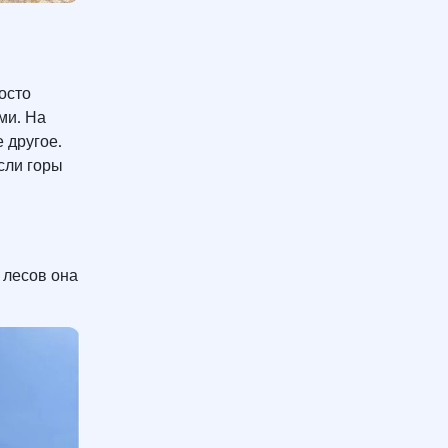
осто
ми. На
 другое.
сли горы
 лесов она