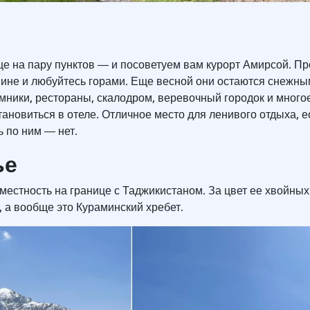
ще на пару пунктов ― и посоветуем вам курорт Амирсой. Пр
ине и любуйтесь горами. Еще весной они остаются снежны
мники, рестораны, скалодром, веревочный городок и многое
ановиться в отеле. Отличное место для ленивого отдыха, е
ь по ним ― нет.
ье
естность на границе с Таджикистаном. За цвет ее хвойных
 а вообще это Кураминский хребет.