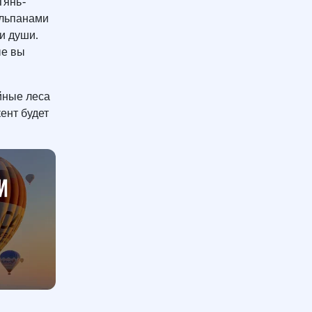
Тянь-
юльпанами
и души.
ые вы
йные леса
ент будет