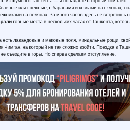
те из шумного Ташкента ― и попадаете в горный комплекс 
Зеленые или снежные, с баранами и козлами на склонах, т
ежниками на полянах. За много часов здесь не встретишь н
брали
горные места в нескольких часах от Ташкента, котор
.
на есть лавандовые и маковые поля, миндальные рощи, хво
к Чимган, на который не так сложно взойти. Поездка в Ташк
 не съездите в горы. Но сперва сделаем отступление.