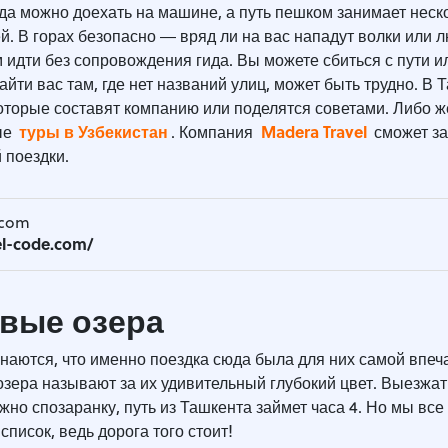
гда можно доехать на машине, а путь пешком занимает неск
й. В горах безопасно ― вряд ли на вас нападут волки или 
идти без сопровождения гида. Вы можете сбиться с пути и
найти вас там, где нет названий улиц, может быть трудно. В 
которые составят компанию или поделятся советами. Либо 
туры в Узбекистан
Madera Travel
ые
. Компания
сможет за
 поездки.
.com
el-code.com/
вые озера
знаются, что именно поездка сюда была для них самой впе
зера называют за их удивительный глубокий цвет. Выезжат
ужно спозаранку, путь из Ташкента займет часа 4. Но мы все
список, ведь дорога того стоит!