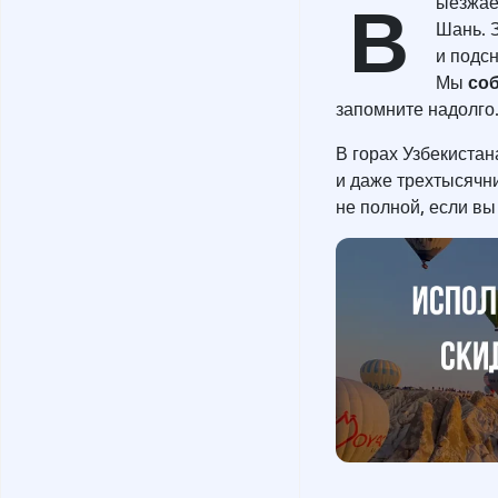
В
ыезжае
Шань. 
и подсн
со
Мы
запомните надолго
В горах Узбекиста
и даже трехтысячни
не полной, если вы