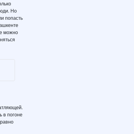
олько
люди. Но
ли попасть
Ташкенте
же можно
няться
чатляющей.
ь в погоне
 равно