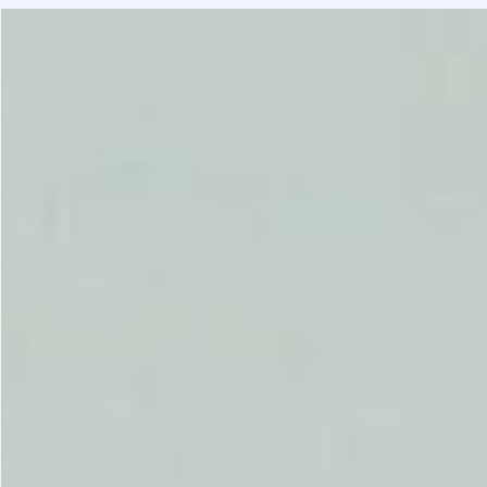
Gastrotourism
Business tourism
Travel ideas
Lifehacks
Routes and guides
In the experience of
History
Vacation with children
Travel News
Tails
Digital nomads