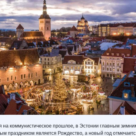
я на коммунистическое прошлое, в Эстонии главным зимни
ым праздником является Рождество, а новый год отмечаетс