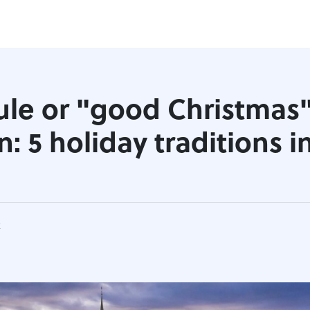
ule or "good Christmas"
: 5 holiday traditions i
k