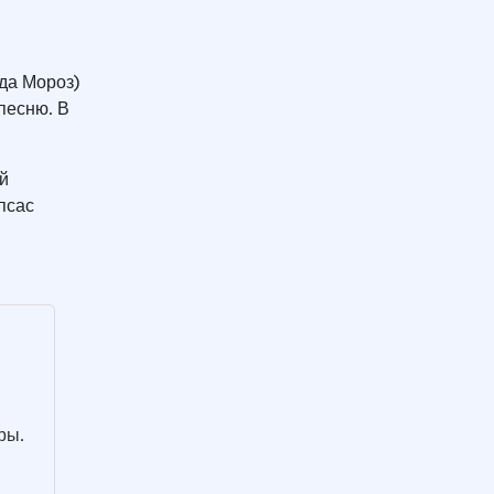
да Мороз)
песню. В
й
псас
ры.