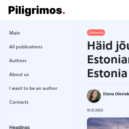
Main
Main
Lifehacks
All publications
Häid jõ
All publications
Authors
Estonian
Authors
About us
Estonia
About us
I want to be an author
I want to be an author
Diana Olesiu
Contacts
Contacts
10.12.2023
Headings
Headings