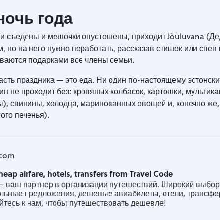
ночь года
ки съедены и мешочки опустошены, приходит Jõuluvana (Де
, но на него нужно поработать, рассказав стишок или спев 
иваются подарками все члены семьи.
асть праздника — это еда. Ни один по-настоящему эстонски
н не проходит без: кровяных колбасок, картошки, мульгика
), свинины, холодца, маринованных овощей и, конечно же,
ого печенья).
.com
heap airfare, hotels, transfers from Travel Code
 – ваш партнер в организации путешествий. Широкий выбор
альные предложения, дешевые авиабилеты, отели, трансфе
тесь к нам, чтобы путешествовать дешевле!