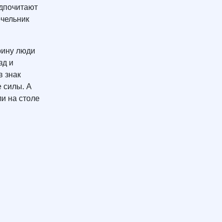
едпочитают
очельник
рину люди
зд и
в знак
е силы. А
и на столе