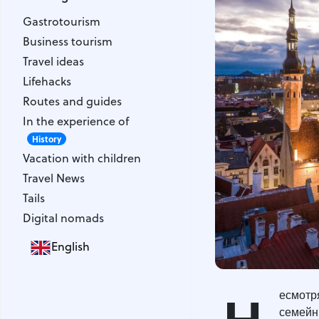
Gastrotourism
Gastrotourism
Business tourism
Business tourism
Travel ideas
Travel ideas
Lifehacks
Lifehacks
Routes and guides
Routes and guides
In the experience of
In the experience of
History
Vacation with children
History
Vacation with children
Travel News
Travel News
Tails
Tails
Digital nomads
Digital nomads
English
Н
есмотр
семейн