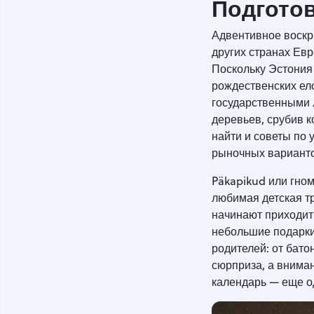
Подгото
Адвентивное воскре
других странах Евр
Поскольку Эстония
рождественских ел
государственными 
деревьев, срубив 
найти и советы по 
рыночных варианто
Päkapikud или гном
любимая детская т
начинают приходить
небольшие подарки
родителей: от бато
сюрприза, а внима
календарь — еще 