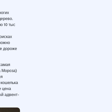
ногих
дерево.
о 10 тыс
оисках
можно
не дороже
 самая
а Мороза)
яя
 кошелька
е цена
ый адвент-