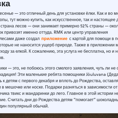
вка
сенье — это отличный день для установки ёлки. Как и во м
опы, тут можно купить, как искусственное, так и настоящее 
 страна лесов — они занимает примерно 52% страны — окол
ок привозят именно оттуда. RMK или центр управления
приложение
лесами даже создал
с картой для помощи в п
которые не наносится ущерб природе. Также в приложении 
уходу за елкой. К сожалению, эта услуга не бесплатна, но и 
в.
ики — это, не побоюсь этого смелого заявления, чуть ли не
радиция! Эти маленькие ребята помощники Jõuluvana (Дед
 к детям с первого декабря и вплоть до Рождества, оставл
 в мешочке или носке. Подарки разняться в зависимости от
нчика твикс и мандаринки до лего. Главное в этой истории н
ние. Считать дни до Рождества детям “помогает” шоколадн
один популярный обычай.