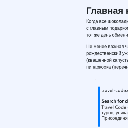
Главная 
Когда все шоколад
с главным подарком
тот же день обмен
Не менее важная ч
рождественский ужи
(квашенной капусты
пипаркоока (перечн
travel-code
Search for c
Travel Code
туров, уник
Присоединяй