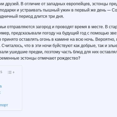
ии друзей. В отличие от западных европейцев, эстонцы пр
 подарки и устраивать пышный ужин в первый же день — С
здничный период длится три дня.
ьи отправляются загород и проводят время в месте. В ста
имер, предсказывали погоду на будущий год с помощью зве
 принято оставлять огонь в камине на всю ночь. Вероятно, 
 Считалось, что в эти ночи буйствуют как добрые, так и злы
вали ушедшие предки, поэтому часть блюд для них оставлял
овременные эстонцы отмечают рождество?
ts
а
t
спорт