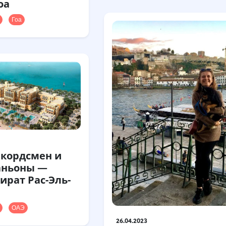
оа
Гоа
кордсмен и
аньоны —
ират Рас-Эль-
ОАЭ
26.04.2023