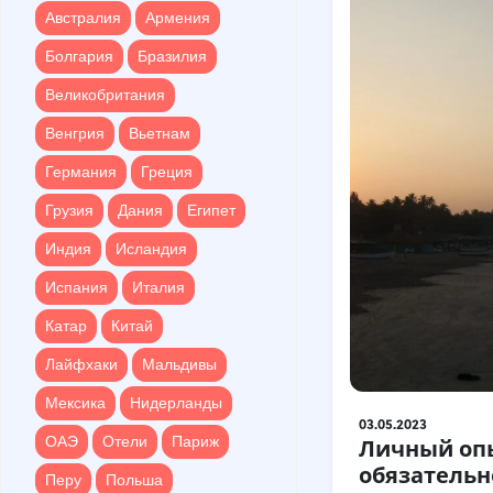
Болгария
Бразилия
Австралия
Армения
Великобритания
Болгария
Бразилия
Венгрия
Вьетнам
Великобритания
Германия
Греция
Венгрия
Вьетнам
Грузия
Дания
Египет
Германия
Греция
Индия
Исландия
Грузия
Дания
Египет
Испания
Италия
Индия
Исландия
Катар
Китай
Испания
Италия
Лайфхаки
Мальдивы
Катар
Китай
Мексика
Нидерланды
Лайфхаки
Мальдивы
ОАЭ
Отели
Париж
Мексика
Нидерланды
03.05.2023
Перу
Польша
ОАЭ
Отели
Париж
Личный опы
Португалия
обязательн
Перу
Польша