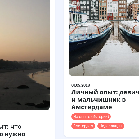
01.05.2023
Личный опыт: деви
и мальчишник в
Амстердаме
На опыте (Истории)
т: что
Амстердам
Нидерланды
о нужно