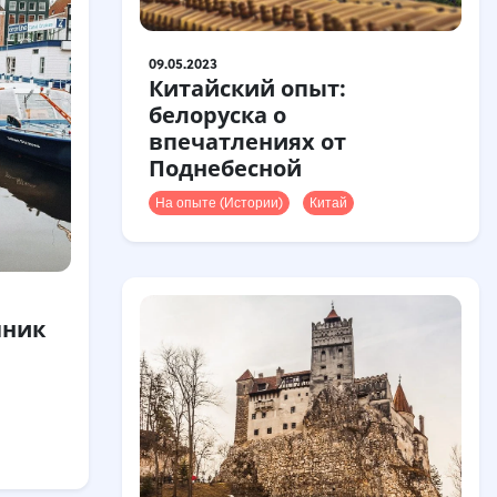
09.05.2023
Китайский опыт:
белоруска о
впечатлениях от
Поднебесной
На опыте (Истории)
Китай
чник