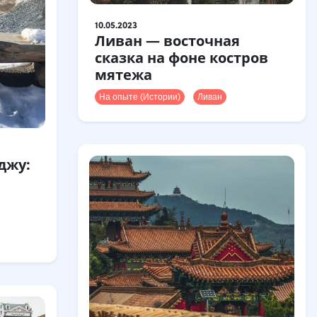
10.05.2023
Ливан — восточная
сказка на фоне костров
мятежа
На опыте (Истории)
Ливан
джу: