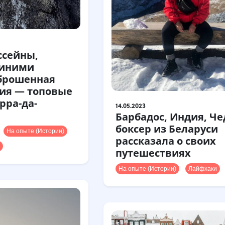
ссейны,
синими
аброшенная
ия — топовые
рра-да-
14.05.2023
Барбадос, Индия, Че
боксер из Беларуси
На опыте (Истории)
рассказала о своих
путешествиях
На опыте (Истории)
Лайфхаки