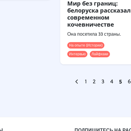
Мир без границ:
белоруска рассказал
современном
кочевничестве
Она посетила 33 страны.
На опыте (Истории)
Интервью
Лайфхаки
1
2
3
4
5
6
Ы
ПОДПИШИТЕСЬ НА РА