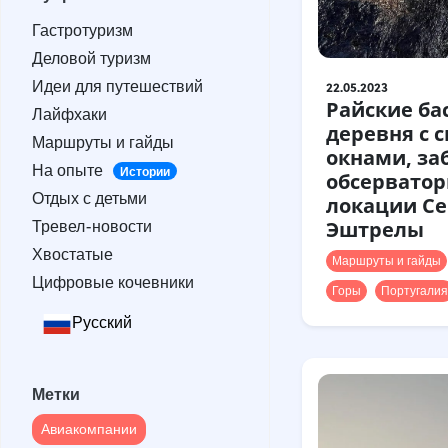
Гастротуризм
Гастротуризм
Деловой туризм
Деловой туризм
Идеи для путешествий
Идеи для путешествий
22.05.2023
Лайфхаки
Райские ба
Лайфхаки
Маршруты и гайды
деревня с 
Маршруты и гайды
На опыте
Истории
окнами, з
На опыте
Отдых с детьми
Истории
обсерватор
Отдых с детьми
Тревел-новости
локации Се
Тревел-новости
Эштрелы
Хвостатые
Хвостатые
Цифровые кочевники
Маршруты и гайды
Цифровые кочевники
Горы
Португалия
Русский
Метки
Авиакомпании
Метки
Австралия
Армения
Авиакомпании