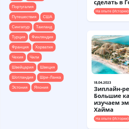
сделать в Г
Путешествия
США
Португалия
На опыте (Истории)
Сингапур
Таиланд
Путешествия
США
Турция
Финляндия
Сингапур
Таиланд
Франция
Хорватия
Турция
Финляндия
Чехия
Чили
Франция
Хорватия
Швейцария
Швеция
Чехия
Чили
Шотландия
Шри-Ланка
Швейцария
Швеция
Эстония
Япония
Шотландия
Шри-Ланка
18.04.2023
Эстония
Япония
Зиплайн-ре
Большие к
изучаем эм
Хайма
На опыте (Истории)