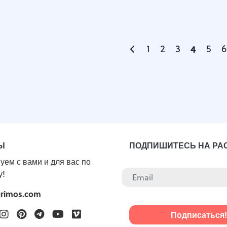
1
2
3
4
5
6
Ы
ПОДПИШИТЕСЬ НА РА
уем с вами и для вас по
у!
grimos.com
ook
witter
Instagram
Pinterest
Telegram
Youtube
Vimeo