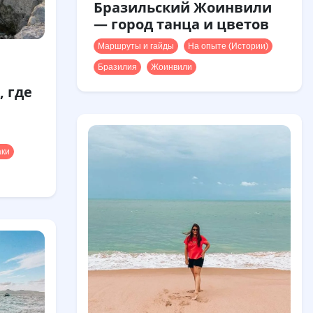
Бразильский Жоинвили
— город танца и цветов
Маршруты и гайды
На опыте (Истории)
Бразилия
Жоинвили
, где
ки