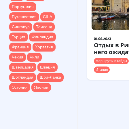
Путешествия
США
Португалия
Сингапур
Таиланд
Путешествия
США
Турция
Финляндия
Сингапур
Таиланд
Франция
Хорватия
Турция
Финляндия
01.06.2023
Чехия
Чили
Отдых в Ри
Франция
Хорватия
него ожида
Швейцария
Швеция
Чехия
Чили
Маршруты и гайды
Шотландия
Шри-Ланка
Швейцария
Швеция
Италия
Эстония
Япония
Шотландия
Шри-Ланка
Эстония
Япония