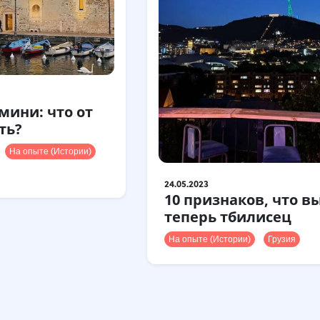
мини: что от
ть?
На опыте (Истории)
24.05.2023
10 признаков, что в
теперь тбилисец
На опыте (Истории)
Грузия