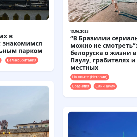
13.06.2023
ах в
“В Бразилии сериал
: знакомимся
можно не смотреть”
льным парком
белоруска о жизни в
Паулу, грабителях и
Великобритания
местных
На опыте (Истории)
Бразилия
Сан-Паулу