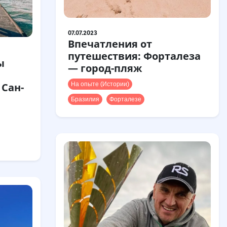
07.07.2023
Впечатления от
путешествия: Форталеза
ы
— город-пляж
:
На опыте (Истории)
 Сан-
Бразилия
Форталезе