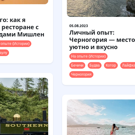
го: как я
 ресторане с
05.08.2023
Личный опыт:
здами Мишлен
Черногория — место
 опыте (Истории)
уютно и вкусно
аулу
На опыте (Истории)
Бечичи
Будва
Котор
Лайфха
Черногория