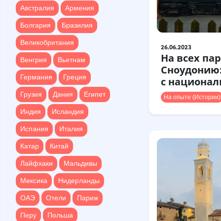
Болгария
Бразилия
Австралия
Армения
Великобритания
Болгария
Бразилия
Венгрия
Вьетнам
Великобритания
26.06.2023
Германия
Греция
На всех пар
Венгрия
Вьетнам
Сноудонию
Грузия
Дания
Египет
Германия
Греция
с национа
Индия
Исландия
Грузия
Дания
Египет
На опыте (Истории)
Испания
Италия
Индия
Исландия
Катар
Китай
Испания
Италия
Лайфхаки
Мальдивы
Катар
Китай
Мексика
Нидерланды
Лайфхаки
Мальдивы
ОАЭ
Отели
Париж
Мексика
Нидерланды
Перу
Польша
ОАЭ
Отели
Париж
Португалия
Перу
Польша