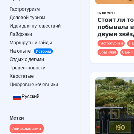
Гастротуризм
Гастротуризм
Деловой туризм
07.08.2023
Деловой туризм
Идеи для путешествий
Стоит ли то
Идеи для путешествий
побывала в
Лайфхаки
двумя звё
Лайфхаки
Маршруты и гайды
Маршруты и гайды
На опыте
Гастротуризм
На
Истории
На опыте
Отдых с детьми
Истории
Бразилия
Сан-П
Отдых с детьми
Тревел-новости
Тревел-новости
Хвостатые
Хвостатые
Цифровые кочевники
Цифровые кочевники
Русский
Метки
Авиакомпании
Метки
Австралия
Армения
Авиакомпании