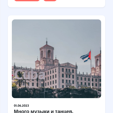
Турция
Финляндия
Франция
Хорватия
Чехия
Чили
Швейцария
Швеция
Шотландия
Шри-Ланка
Эстония
Япония
01.06.2023
Много музыки и танцев,