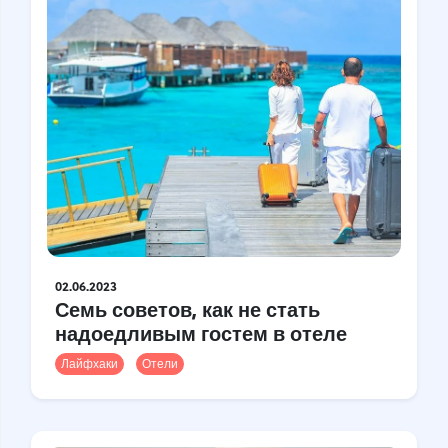
Гастротуризм
Деловой туризм
Идеи для путешествий
Лайфхаки
Маршруты и гайды
На опыте
Истории
Отдых с детьми
Тревел-новости
Хвостатые
Цифровые кочевники
02.06.2023
Семь советов, как не стать
надоедливым гостем в отеле
Метки
Лайфхаки
Отели
Авиакомпании
Австралия
Армения
Болгария