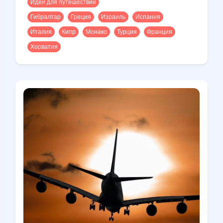
Идеи для путешествий
Гибралтар
Греция
Израиль
Испания
Италия
Кипр
Монако
Турция
Франция
Хорватия