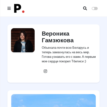
Главная
Вероника
Все публикации
Гамзюкова
Авторы
Объехала почти всю Беларусь и
теперь замахнулась на весь мир.
О нас
Готова узнавать его с вами. А первым
мое сердце покорил Тбилиси :)
Хочу быть автором
Instagram
Контакты
Рубрики