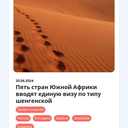
30.06.2024
Пять стран Южной Африки
вводят единую визу по типу
шенгенской
Тревел-новости
Ангола
Ботсвана
Замбия
Зимбабве
Намибия