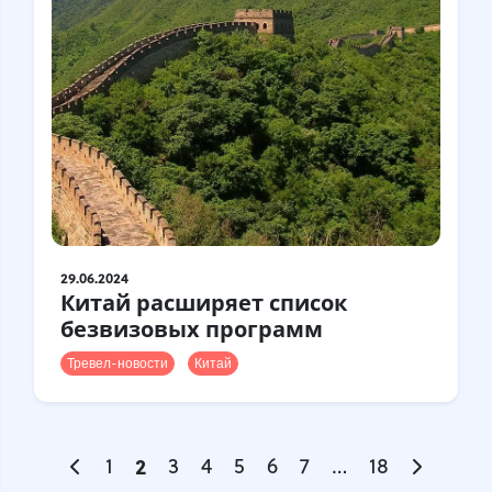
29.06.2024
Китай расширяет список
безвизовых программ
Тревел-новости
Китай
1
2
3
4
5
6
7
…
18