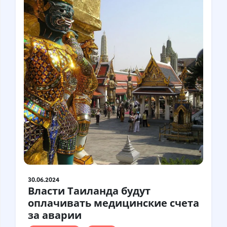
Турция
Финляндия
Франция
Хорватия
Чехия
Чили
Швейцария
Швеция
Шотландия
Шри-Ланка
Эстония
Япония
30.06.2024
Власти Таиланда будут
оплачивать медицинские счета
за аварии