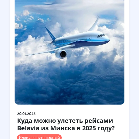
Турция
Финляндия
Франция
Хорватия
Чехия
Чили
Швейцария
Швеция
Шотландия
Шри-Ланка
Эстония
Япония
20.01.2025
Куда можно улететь рейсами
Belavia из Минска в 2025 году?
Идеи для путешествий