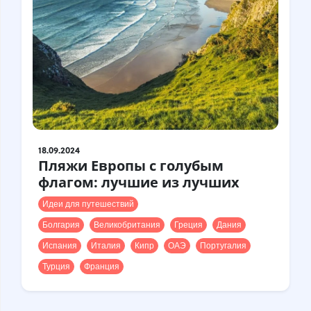
18.09.2024
Пляжи Европы с голубым
флагом: лучшие из лучших
Идеи для путешествий
Болгария
Великобритания
Греция
Дания
Испания
Италия
Кипр
ОАЭ
Португалия
Турция
Франция