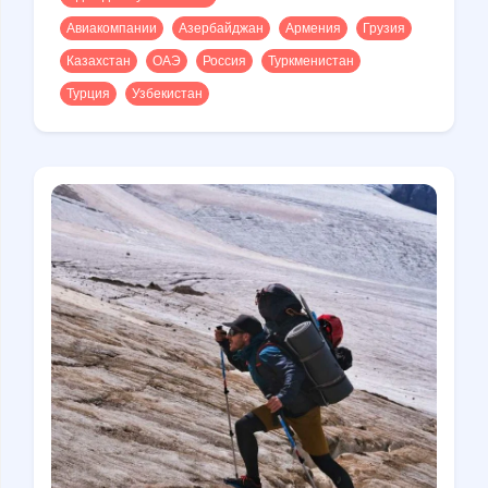
Авиакомпании
Азербайджан
Армения
Грузия
Казахстан
ОАЭ
Россия
Туркменистан
Турция
Узбекистан