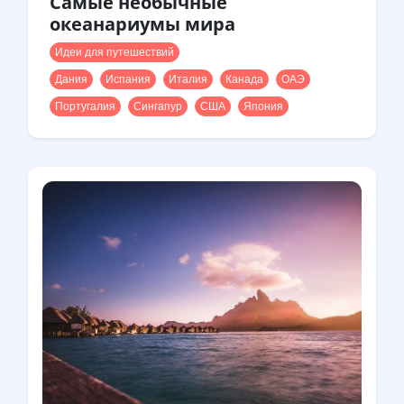
Самые необычные
океанариумы мира
Идеи для путешествий
Дания
Испания
Италия
Канада
ОАЭ
Португалия
Сингапур
США
Япония