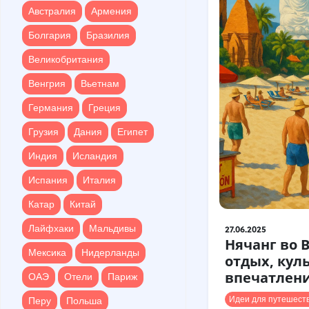
Болгария
Бразилия
Австралия
Армения
Великобритания
Болгария
Бразилия
Венгрия
Вьетнам
Великобритания
Германия
Греция
Венгрия
Вьетнам
Грузия
Дания
Египет
Германия
Греция
Индия
Исландия
Грузия
Дания
Египет
Испания
Италия
Индия
Исландия
Катар
Китай
Испания
Италия
Лайфхаки
Мальдивы
Катар
Китай
Мексика
Нидерланды
Лайфхаки
Мальдивы
27.06.2025
Нячанг во 
ОАЭ
Отели
Париж
Мексика
Нидерланды
отдых, кул
Перу
Польша
впечатлен
ОАЭ
Отели
Париж
Португалия
Идеи для путешест
Перу
Польша