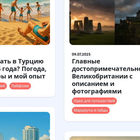
09.07.2025
хать в Турцию
Главные
 года? Погода,
достопримечательн
ы и мой опыт
Великобритании с
описанием и
вий
Лайфхаки
фотографиями
Идеи для путешествий
Маршруты и гайды