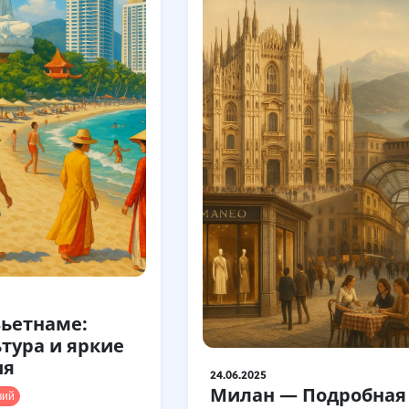
Вьетнаме:
ьтура и яркие
ия
24.06.2025
Милан — Подробная
вий