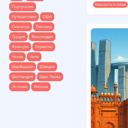
Путешествия
США
Маршруты и гайды
Португалия
Сингапур
Таиланд
Путешествия
США
Турция
Финляндия
Сингапур
Таиланд
Франция
Хорватия
Турция
Финляндия
Чехия
Чили
Франция
Хорватия
Швейцария
Швеция
Чехия
Чили
Шотландия
Шри-Ланка
Швейцария
Швеция
Эстония
Япония
Шотландия
Шри-Ланка
Эстония
Япония