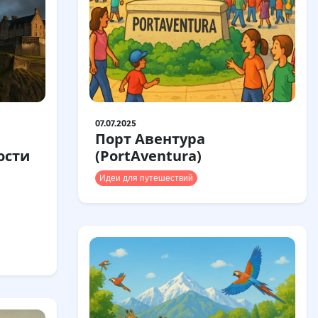
07.07.2025
Порт Авентура
ости
(PortAventura)
Идеи для путешествий