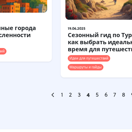
ные города
19.06.2025
сленности
Сезонный гид по Ту
как выбрать идеаль
время для путешест
вий
Идеи для путешествий
Маршруты и гайды
1
2
3
4
5
6
7
8