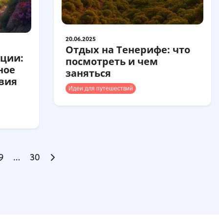
20.06.2025
Отдых на Тенерифе: что
рции:
посмотреть и чем
ное
заняться
вия
Идеи для путешествий
9
…
30