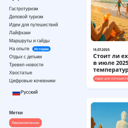
Гастротуризм
Гастротуризм
Деловой туризм
Деловой туризм
Идеи для путешествий
Идеи для путешествий
Лайфхаки
Лайфхаки
Маршруты и гайды
Маршруты и гайды
На опыте
Истории
На опыте
Отдых с детьми
Истории
15.07.2025
Стоит ли е
Отдых с детьми
Тревел-новости
в июле 2025
Тревел-новости
Хвостатые
температур
Хвостатые
Цифровые кочевники
Идеи для путешест
Цифровые кочевники
Русский
Метки
Авиакомпании
Метки
Австралия
Армения
Авиакомпании