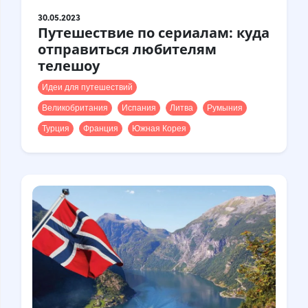
30.05.2023
Путешествие по сериалам: куда
отправиться любителям
телешоу
Идеи для путешествий
Великобритания
Испания
Литва
Румыния
Турция
Франция
Южная Корея