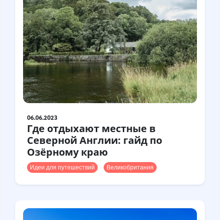
Турция
Финляндия
Франция
Хорватия
Чехия
Чили
Швейцария
Швеция
Шотландия
Шри-Ланка
Эстония
Япония
06.06.2023
Где отдыхают местные в
Северной Англии: гайд по
Озёрному краю
Идеи для путешествий
Великобритания