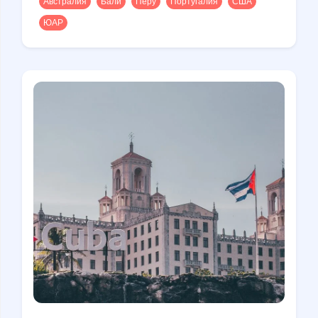
Австралия
Бали
Перу
Португалия
США
ЮАР