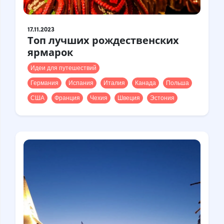
17.11.2023
Топ лучших рождественских
ярмарок
Идеи для путешествий
Германия
Испания
Италия
Канада
Польша
США
Франция
Чехия
Швеция
Эстония