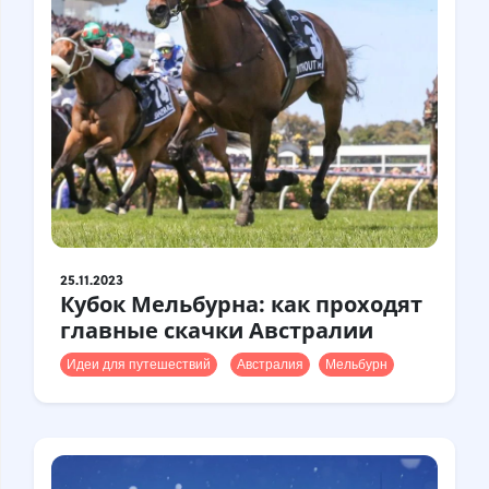
Турция
Финляндия
Франция
Хорватия
Чехия
Чили
Швейцария
Швеция
Шотландия
Шри-Ланка
Эстония
Япония
25.11.2023
Кубок Мельбурна: как проходят
главные скачки Австралии
Идеи для путешествий
Австралия
Мельбурн