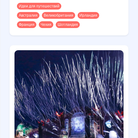
Идеи для путешествий
Австралия
Великобритания
Ирландия
Франция
Чехия
Шотландия