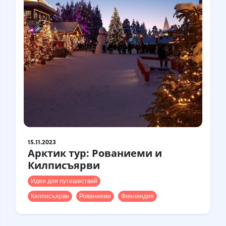
15.11.2023
Арктик тур: Рованиеми и
Килписъярви
Идеи для путешествий
Килписъярви
Рованиеми
Финляндия