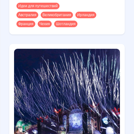
Идеи для путешествий
Австралия
Великобритания
Ирландия
Франция
Чехия
Шотландия