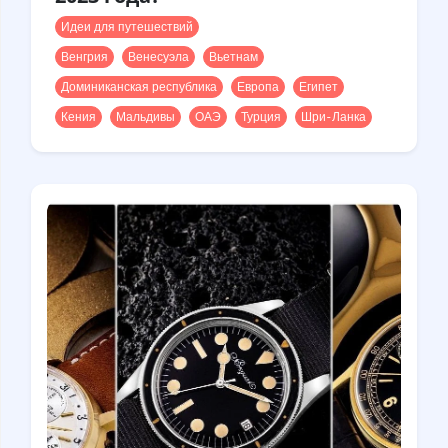
Идеи для путешествий
Венгрия
Венесуэла
Вьетнам
Доминиканская республика
Европа
Египет
Кения
Мальдивы
ОАЭ
Турция
Шри-Ланка