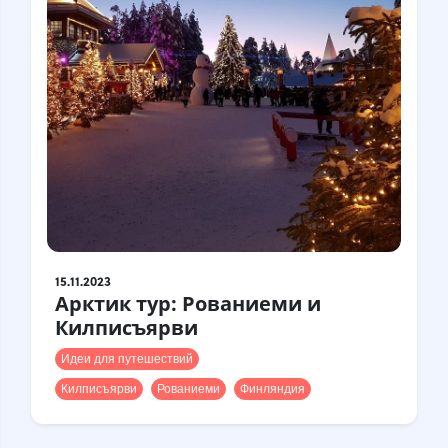
15.11.2023
Арктик тур: Рованиеми и
Килписъярви
Идеи для путешествий
Килписъярви
Рованиеми
Финляндия