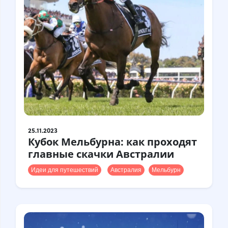
Турция
Финляндия
Франция
Хорватия
Чехия
Чили
Швейцария
Швеция
Шотландия
Шри-Ланка
Эстония
Япония
25.11.2023
Кубок Мельбурна: как проходят
главные скачки Австралии
Идеи для путешествий
Австралия
Мельбурн