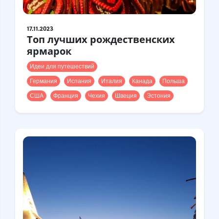
17.11.2023
Топ лучших рождественских
ярмарок
Идеи для путешествий
Германия
Испания
Италия
Канада
Польша
США
Франция
Чехия
Швеция
Эстония