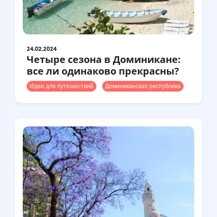
Гастротуризм
Деловой туризм
Идеи для путешествий
Лайфхаки
24.02.2024
Четыре сезона в Доминикане:
Маршруты и гайды
все ли одинаково прекрасны?
На опыте
Истории
Идеи для путешествий
Доминиканская республика
Отдых с детьми
Тревел-новости
Хвостатые
Цифровые кочевники
Метки
Авиакомпании
Австралия
Армения
Болгария