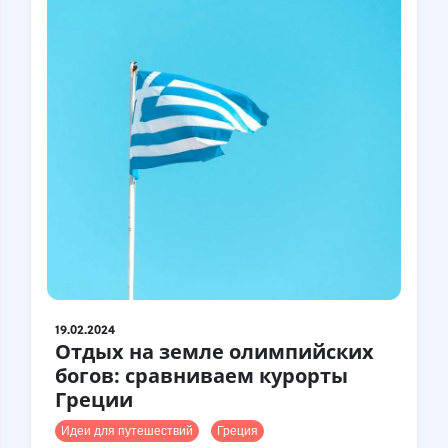
Турция
Финляндия
Франция
Хорватия
Чехия
Чили
Швейцария
Швеция
Шотландия
Шри-Ланка
Эстония
Япония
19.02.2024
Отдых на земле олимпийских
богов: сравниваем курорты
Греции
Идеи для путешествий
Греция