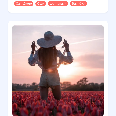
Сан-Диего
США
Шотландия
Эдинбург