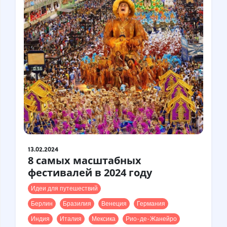
13.02.2024
8 самых масштабных
фестивалей в 2024 году
Идеи для путешествий
Берлин
Бразилия
Венеция
Германия
Индия
Италия
Мексика
Рио-де-Жанейро