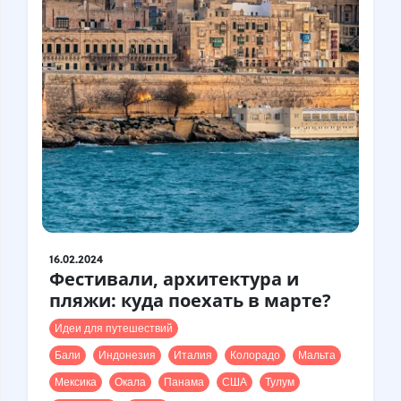
16.02.2024
Фестивали, архитектура и
пляжи: куда поехать в марте?
Идеи для путешествий
Бали
Индонезия
Италия
Колорадо
Мальта
Мексика
Окала
Панама
США
Тулум