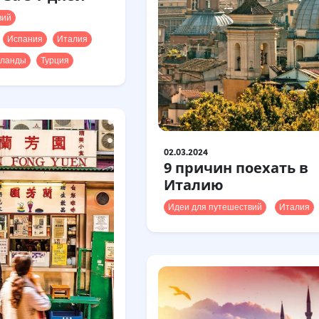
вий
Испания
Италия
ланды
Турция
02.03.2024
9 причин поехать в
Италию
Идеи для путешествий
Италия