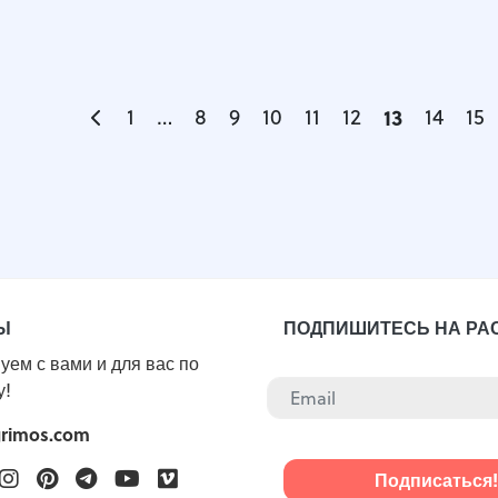
1
…
8
9
10
11
12
13
14
15
Ы
ПОДПИШИТЕСЬ НА РА
уем с вами и для вас по
у!
grimos.com
ook
witter
Instagram
Pinterest
Telegram
Youtube
Vimeo