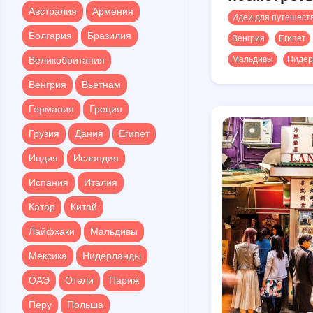
Болгария
Бразилия
Австралия
Армения
Идеи для путешест
Великобритания
Болгария
Бразилия
Венгрия
Египет
Венгрия
Вьетнам
Великобритания
Мальдивы
Нидер
Германия
Греция
Венгрия
Вьетнам
Грузия
Дания
Египет
Германия
Греция
Индия
Исландия
Грузия
Дания
Египет
Испания
Италия
Индия
Исландия
Катар
Китай
Испания
Италия
Лайфхаки
Мальдивы
Катар
Китай
Мексика
Нидерланды
Лайфхаки
Мальдивы
ОАЭ
Отели
Париж
Мексика
Нидерланды
Перу
Польша
ОАЭ
Отели
Париж
Португалия
Перу
Польша