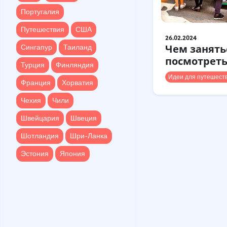
Путешествия
США
Португалия
Сингапур
Таиланд
Путешествия
США
26.02.2024
Турция
Финляндия
Чем занять
Сингапур
Таиланд
Франция
Хорватия
посмотреть
Турция
Финляндия
Чехия
Чили
Идеи для путешест
Франция
Хорватия
Швейцария
Швеция
Чехия
Чили
Шотландия
Шри-Ланка
Швейцария
Швеция
Эстония
Япония
Шотландия
Шри-Ланка
Эстония
Япония