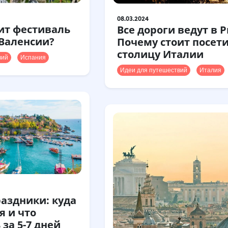
08.03.2024
ит фестиваль
Все дороги ведут в 
в Валенсии?
Почему стоит посет
столицу Италии
вий
Испания
Идеи для путешествий
Италия
аздники: куда
я и что
за 5-7 дней