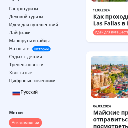
Гастротуризм
Гастротуризм
Деловой туризм
11.03.2024
Как проход
Деловой туризм
Идеи для путешествий
Las Fallas 
Идеи для путешествий
Лайфхаки
Лайфхаки
Идеи для путешест
Маршруты и гайды
Маршруты и гайды
На опыте
Истории
На опыте
Отдых с детьми
Истории
Отдых с детьми
Тревел-новости
Тревел-новости
Хвостатые
Хвостатые
Цифровые кочевники
Цифровые кочевники
Русский
Метки
06.03.2024
Авиакомпании
Майские пр
Метки
отправитьс
Австралия
Армения
Авиакомпании
посмотреть 