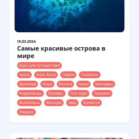
19.03.2024
Самые красивые острова в
мире
Идеи для путешествий
Аруба
Бора-Бора
Гавайи
Галапагос
Занзибар
Искья
Италия
Кауаи
Мальдивы
Нидерланды
Палаван
Сен-Барт
Танзания
Филиппины
Франция
Хвар
Хорватия
Эквадор