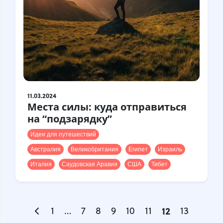
11.03.2024
Места силы: куда отправиться
на “подзарядку”
Идеи для путешествий
Австралия
Великобритания
Египет
Израиль
Италия
Саудовская Аравия
США
Тибет
1
…
7
8
9
10
11
12
13