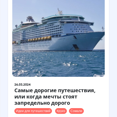
Турция
Финляндия
Франция
Хорватия
Чехия
Чили
Швейцария
Швеция
Шотландия
Шри-Ланка
Эстония
Япония
26.03.2024
Самые дорогие путешествия,
или когда мечты стоят
запредельно дорого
Идеи для путешествий
Круиз
Сомали