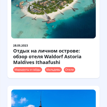
Турция
Финляндия
Франция
Хорватия
Чехия
Чили
Швейцария
Швеция
Шотландия
Шри-Ланка
Эстония
28.05.2023
Япония
Отдых на личном острове:
обзор отеля Waldorf Astoria
Maldives Ithaafushi
Маршруты и гайды
Мальдивы
Отели