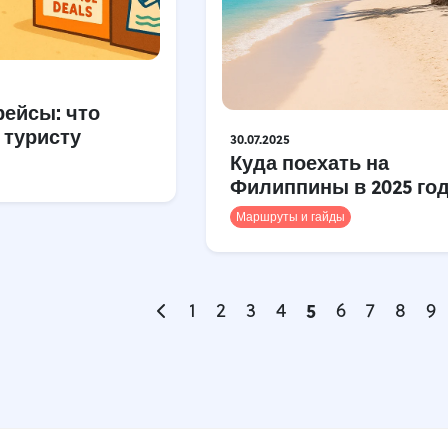
рейсы: что
 туристу
30.07.2025
Куда поехать на
Филиппины в 2025 го
Маршруты и гайды
1
2
3
4
5
6
7
8
9