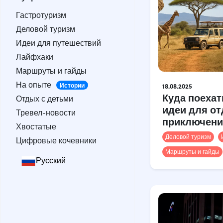
Гастротуризм
Гастротуризм
Деловой туризм
Деловой туризм
Идеи для путешествий
Идеи для путешествий
Лайфхаки
Лайфхаки
Маршруты и гайды
Маршруты и гайды
На опыте
Истории
На опыте
Отдых с детьми
Истории
18.08.2025
Куда поехат
Отдых с детьми
Тревел-новости
идеи для от
Тревел-новости
Хвостатые
приключени
Хвостатые
Цифровые кочевники
Деловой туризм
Цифровые кочевники
Маршруты и гайды
Русский