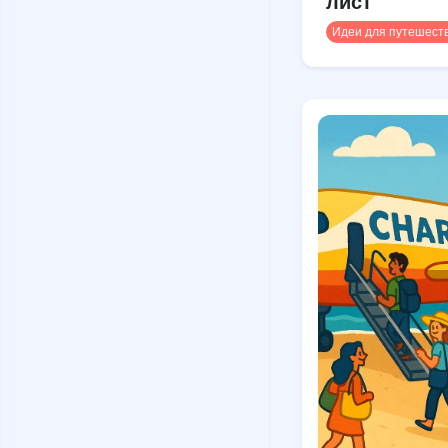
лист
Идеи для путешест